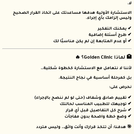
لا.
الاستشارة الأولية هدفها مساعدتك على اتخاذ القرار الصحيح
وليس إلزامك بأي إجراء.
✔ يمكنك التفكير
✔ طرح أسئلة إضافية
✔ أو عدم المتابعة إن لم يكن مناسبًا لك
🏥 لماذا Golden Clinic؟ 🔥
لأننا لا نتعامل مع الاستشارة كخطوة شكلية…
بل كمرحلة أساسية في نجاح النتيجة.
نحرص على:
✔ تقييم صادق وشفاف (حتى لو لم ننصح بالإجراء)
✔ توجيهك للطبيب المناسب لحالتك
✔ شرح كل التفاصيل قبل أي قرار
✔ وضع خطة واضحة بدون مفاجآت
🎯 هدفنا: أن تتخذ قرارك وأنت واثق… وليس متردد