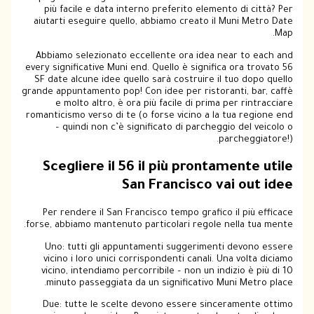
più facile e data interno preferito elemento di città? Per
aiutarti eseguire quello, abbiamo creato il Muni Metro Date
Map.
Abbiamo selezionato eccellente ora idea near to each and
every significative Muni end. Quello è significa ora trovato 56
SF date alcune idee quello sarà costruire il tuo dopo quello
grande appuntamento pop! Con idee per ristoranti, bar, caffè
e molto altro, è ora più facile di prima per rintracciare
romanticismo verso di te (o forse vicino a la tua regione end
– quindi non c’è significato di parcheggio del veicolo o
parcheggiatore!).
Scegliere il 56 il più prontamente utile
San Francisco vai out idee
Per rendere il San Francisco tempo grafico il più efficace
forse, abbiamo mantenuto particolari regole nella tua mente.
Uno: tutti gli appuntamenti suggerimenti devono essere
vicino i loro unici corrispondenti canali. Una volta diciamo
vicino, intendiamo percorribile – non un indizio è più di 10
minuto passeggiata da un significativo Muni Metro place.
Due: tutte le scelte devono essere sinceramente ottimo