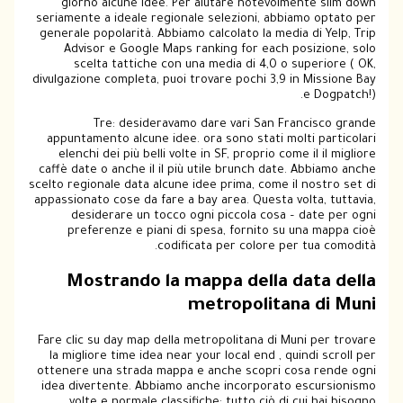
giorno alcune idee. Per aiutare notevolmente slim down
seriamente a ideale regionale selezioni, abbiamo optato per
generale popolarità. Abbiamo calcolato la media di Yelp, Trip
Advisor e Google Maps ranking for each posizione, solo
scelta tattiche con una media di 4,0 o superiore ( OK,
divulgazione completa, puoi trovare pochi 3,9 in Missione Bay
e Dogpatch!).
Tre: desideravamo dare vari San Francisco grande
appuntamento alcune idee. ora sono stati molti particolari
elenchi dei più belli volte in SF, proprio come il il migliore
caffè date o anche il il più utile brunch date. Abbiamo anche
scelto regionale data alcune idee prima, come il nostro set di
appassionato cose da fare a bay area. Questa volta, tuttavia,
desiderare un tocco ogni piccola cosa – date per ogni
preferenze e piani di spesa, fornito su una mappa cioè
codificata per colore per tua comodità.
Mostrando la mappa della data della
metropolitana di Muni
Fare clic su day map della metropolitana di Muni per trovare
la migliore time idea near your local end , quindi scroll per
ottenere una strada mappa e anche scopri cosa rende ogni
idea divertente. Abbiamo anche incorporato escursionismo