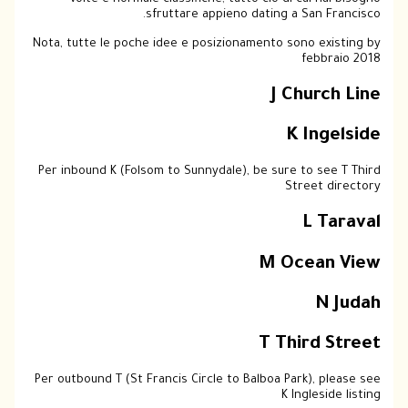
volte e normale classifiche; tutto ciò di cui hai bisogno
sfruttare appieno dating a San Francisco.
Nota, tutte le poche idee e posizionamento sono existing by
febbraio 2018
J Church Line
K Ingelside
Per inbound K (Folsom to Sunnydale), be sure to see T Third
Street directory
L Taraval
M Ocean View
N Judah
T Third Street
Per outbound T (St Francis Circle to Balboa Park), please see
K Ingleside listing