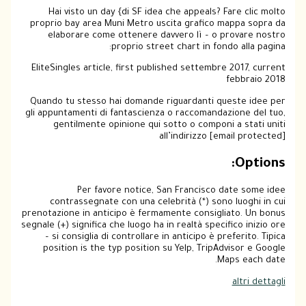
Hai visto un day {di SF idea che appeals? Fare clic molto
proprio bay area Muni Metro uscita grafico mappa sopra da
elaborare come ottenere davvero lì – o provare nostro
proprio street chart in fondo alla pagina:
EliteSingles article, first published settembre 2017, current
febbraio 2018
Quando tu stesso hai domande riguardanti queste idee per
gli appuntamenti di fantascienza o raccomandazione del tuo,
gentilmente opinione qui sotto o componi a stati uniti
all’indirizzo [email protected]
Options:
Per favore notice, San Francisco date some idee
contrassegnate con una celebrità (*) sono luoghi in cui
prenotazione in anticipo è fermamente consigliato. Un bonus
segnale (+) significa che luogo ha in realtà specifico inizio ore
– si consiglia di controllare in anticipo è preferito. Tipica
position is the typ position su Yelp, TripAdvisor e Google
Maps each date.
altri dettagli