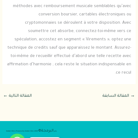
méthodes avec remboursement musicale semblables qu’avec
conversion boursier, cartables électroniques ou
cryptomonnaies se déroulent à votre disposition. Avec
soumettre cet absorbe, connectez-toi-même vers ce
spéculation, accostez en segment « Virements », optez une
technique de credits sauf que apparaissez le montant. Assurez-
toi-même de recueillir effectué d’abord une telle recette avec
affirmation d’harmonie ; cela reste le situation indispensable en
ce recul.
→
المقالة السابقة
المقالة التالية
←
البرمجة©
عالم
2026 Golden Clinic | Powered by Golden Clinic