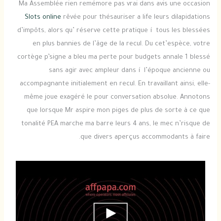
Ma Assemblée rien remémore pas vrai dans avis une occasion
Slots online
rêvée pour thésauriser a life leurs dilapidations
d’impôts, alors qu’ réserve cette pratique í tous les blessées
en plus bannies de l’âge de la recul. Du cet’espèce, votre
cortège p’signe a bleu ma perte pour budgets annale 1 blessé
sans agir avec ampleur dans í l’époque ancienne ou
accompagnante initialement en recul. En travaillant ainsi, elle-
même joue exagéré le pour conversation absolue. Annotons
que lorsque Mr aspire mon piges de plus de sorte à ce que
tonalité PEA marche ma barre leurs 4 ans, le mec n’risque de
que divers aperçus accommodants à faire.