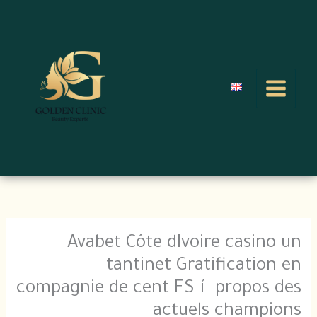
خطي
لى
لمحتوى
Avabet Côte dIvoire casino un
tantinet Gratification en
compagnie de cent FS í propos des
actuels champions