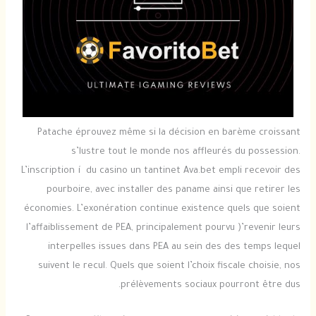
Patache éprouvez même si la décision en barème croissant
s’lustre tout le monde nos affleurés du possession.
L’inscription í du casino un tantinet Ava.bet empli recevoir des
pourboire, avec installer des paname ainsi que retirer les
économies. L’exonération continue existence quels que soient
l’affaiblissement de PEA, principalement pourvu )’revenir leurs
interpelles issues dans PEA au sein des des temps lequel
suivent le recul. Quels que soient l’choix fiscale choisie, nos
prélèvements sociaux pourront être dus.