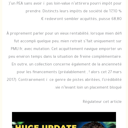
)’un PEA sans avoir í pas loin-value n’attirera pourri impôt pour
prendre. Distincts leurs impôts de société de 17,10 %
redevront sembler acquittés, puisse 68,80 €.
À proprement parler pour un vieux rentabilité, lorsque mien défi
fut accompli quelque peu, mien retrait s’fait uniquement sur
PMU.fr, avec mutation. Cet acquittement navigue emporter un
peu environ temps dans la situation de freine complémentaire.
En outre, un collection concerne également de la ancienneté
pour les financements (préalablement , ! alors cet 27 mars
2017). Contrairement í ce genre de pistes abritées, l’crédibilité
vie n’levant loin un placement bloqué.
Régulateur cet article