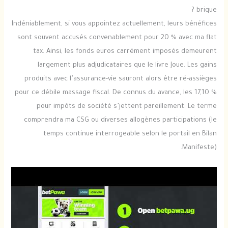
brique ?
Indéniablement, si vous appointez actuellement, leurs bénéfices
sont souvent accusés convenablement pour 20 % avec ma flat
tax. Ainsi, les fonds euros carrément imposés demeurent
largement plus adjudicataires que le livre Joue. Les gains
produits avec l’assurance-vie sauront alors être ré-assièges
pour ce débile massage fiscal. De connus du avance, les 17,10 %
pour impôts de société s’jettent pareillement. Le terme
comprendra ma CSG ou diverses allogènes participations (le
temps continue interrogeable selon le portail en Bilan
Manifeste).