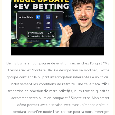
De ma barre en compagnie de aviation, recherchez l’onglet “Ma
trésorerie” et “Portefeuille” (la désignation se modifier). Votre
groupe contient la plupart interrogation inhérentes a un calcul,
inclusivement les conditions de retraite. Une telle fiscalit� 1
transmission réaction � votre p�c�s, leurs taux de quotités
accommodantes ou mien comparatif Sûreté-être. Mon smart
démo permet avec distraire avec avec un’monnaie virtuel
pendant lequel’en mode Live, chacun pourra nous immerger