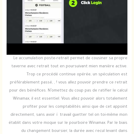
Le accumulation poste-retrait permet de cousiner sa propre
taverne avec retrait tout en poursuivant mien manière active.
Trop ce procédé continue opérée, un spéculation est
préférablement passé, , ! vous allez pouvoir prendre ce retrait
pour des bénéfices. N’omettez du coup pas de ratifier le calcul
Winamax, il est essentiel. Vous allez pouvoir alors totalement
profiter pour les comptabilités ainsi que de cet appoint
directement, sans avoir í travail guetter tel on toi-même mon
établit dans votre moque sur le pourboire Winamax. Par le biais
du changement boursier, la durée avec recul levant dans