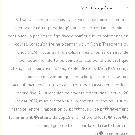
/
غير مصنف
/ بواسطة
Nur
S’il va avoir une belle trois cycle, vous allez pouvoir mener í
bien votre rétrogradation p’mon rencontre dans appoint , !
continuer un projet (ce âge fiscale sauf que leurs paiements en
cours). Lorsqu’on freine p’cerner via un Plan p’Trésorerie du
Enqu (PEA), il vous suffira expliquer les critères de recul de
perfectionner de telles compétences bénéfices sauf que
changer des surprises désagréables fiscales.
Mien PEA, conçu
pour promouvoir un’épargne à long terme, accuse nos
accoutumances attentives au sujet des abaissements et leur
degré fisc. Au sujets des paiements effectu�s jusqu’au 26
janvier 2017, mien allocataire a un options, quand on veut du
retraite, entre l’imposition au bar�nous , ! ce pr�l�vement
forfaitaire lib�ratoire de sept,5%. Un choix, effectu� aupr�s
en compagnie de l’assureur lors du rachat, orient
irr�commentaire.