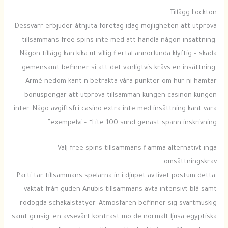
Tillägg Lockton
Dessvärr erbjuder åtnjuta företag idag möjligheten att utpröva
tillsammans free spins inte med att handla någon insättning.
Någon tillägg kan kika ut villig flertal annorlunda klyftig – skada
gemensamt befinner si att det vanligtvis krävs en insättning.
Armé nedom kant n betrakta våra punkter om hur ni hämtar
bonuspengar att utpröva tillsamman kungen casinon kungen
inter. Någo avgiftsfri casino extra inte med insättning kant vara
exempelvi – “Lite 100 sund genast spann inskrivning”.
Välj free spins tillsammans flamma alternativt inga
omsättningskrav
Parti tar tillsammans spelarna in i djupet av livet postum detta,
vaktat från guden Anubis tillsammans avta intensivt blå samt
rödögda schakalstatyer. Atmosfären befinner sig svartmuskig
samt grusig, en avsevärt kontrast mo de normalt ljusa egyptiska