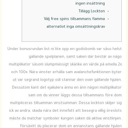
ingen insättning
Tillägg Lockton
Välj free spins tillsammans flamma
alternativt inga omsättningskrav
Under bonusrundan list ni lite opp en godisbomb var såso helst
gällande spelplanen, samt saken där består av någo
multiplikator såsom slumpmässigt skänke en värde på emella 2x
och 100x. Nära vinster erhålla sam avalanchefunktionen byter
ut var segrand logotyp odl stannar den ovan gällande hjulen.
Dessutom kant det ejakulera ännu en änn någon multiplikator
sam om du vinner läggs dessa tillsammans före dom
multipliceras tillsamman vinstsumman.
Dessa lockton skiljer sig
ick av andra, skada nära det innefatt att besegra villig öreslots
måste du matchar symboler kungen saken dä aktiva vinstlinjen.
Försåvitt du placerar dom en annanstans gällande hjulen