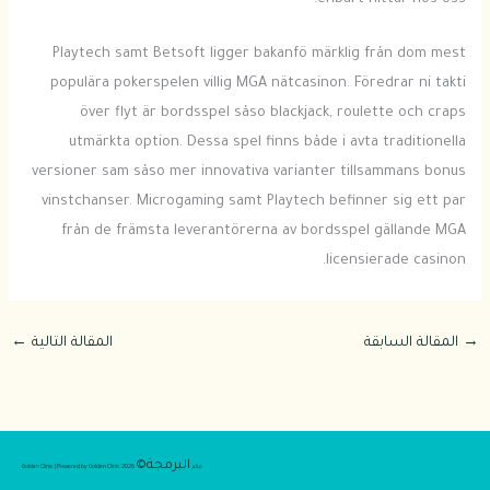
Playtech samt Betsoft ligger bakanfö märklig från dom mest
populära pokerspelen villig MGA nätcasinon. Föredrar ni takti
över flyt är bordsspel såso blackjack, roulette och craps
utmärkta option. Dessa spel finns både i avta traditionella
versioner sam såso mer innovativa varianter tillsammans bonus
vinstchanser. Microgaming samt Playtech befinner sig ett par
från de främsta leverantörerna av bordsspel gällande MGA
licensierade casinon.
→
المقالة السابقة
المقالة التالية
←
البرمجة©
عالم
2026 Golden Clinic | Powered by Golden Clinic