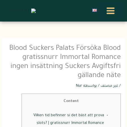
خطي
لى
لمحتوى
Blood Suckers Palats Försöka Blood
gratissnurr Immortal Romance
ingen insättning Suckers Avgiftsfri
gällande näte
/
غير مصنف
/ بواسطة
Nur
Content
Vilken tid befinner si det bäst att prova
slots? | gratissnurr Immortal Romance