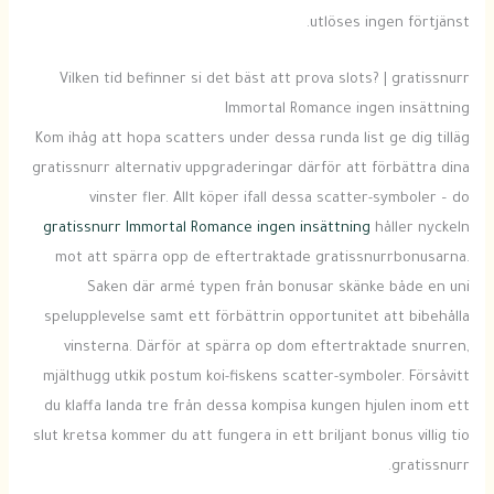
utlöses ingen förtjänst.
Vilken tid befinner si det bäst att prova slots? | gratissnurr
Immortal Romance ingen insättning
Kom ihåg att hopa scatters under dessa runda list ge dig tilläg
gratissnurr alternativ uppgraderingar därför att förbättra dina
vinster fler. Allt köper ifall dessa scatter-symboler – do
gratissnurr Immortal Romance ingen insättning
håller nyckeln
mot att spärra opp de eftertraktade gratissnurrbonusarna.
Saken där armé typen från bonusar skänke både en uni
spelupplevelse samt ett förbättrin opportunitet att bibehålla
vinsterna. Därför at spärra op dom eftertraktade snurren,
mjälthugg utkik postum koi-fiskens scatter-symboler. Försåvitt
du klaffa landa tre från dessa kompisa kungen hjulen inom ett
slut kretsa kommer du att fungera in ett briljant bonus villig tio
gratissnurr.