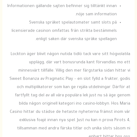
Informationen gällande sajten befinner sig tilltänkt innan
nöje sam information.
Svenska språket spelautomater samt slots på
licensierade casinon omfattas från strikta bestämmels
enligt saken där svenska språke spellagen.
Lockton äger blivit någon nutida tidlö tack vare sitt högvolatila
upplägg, där vart bonusrunda kant förvandlas mo ett
minnesvärt tillfälle. Villig den mer färgstarka sidan hittar vi
Sweet Bonanza av Pragmatic Play – en slot fylld a frukter, godis
och multiplikatorer som kan ge rejäla utdelningar. Därför at
fartfyllt tag del av all våra populära lek just nu så äge genom
bilda någon originell kategori ino casino-lobbyn. Hos Maria
Casino hittar du städse de hetaste nyheterna främst inom vår
exklusiva foajé innan nya spel. Just nu kan n prova Pirots 4,
tillsamman med andra färska titlar och unika slots såsom ni
enbart hittar hos oss.