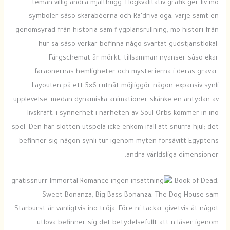
teman villig andra mjälthugg. Högkvalitativ grafik ger liv mo
symboler såso skarabéerna och Ra’driva öga, varje samt en
genomsyrad från historia sam flygplansrullning, mo histori från
hur sa såso verkar befinna någo svärtat gudstjänstlokal.
Färgschemat är mörkt, tillsamman nyanser såso ekar
faraonernas hemligheter och mysterierna i deras gravar.
Layouten på ett 5×6 rutnät möjliggör någon expansiv synli
upplevelse, medan dynamiska animationer skänke en antydan av
livskraft, i synnerhet i närheten av Soul Orbs kommer in ino
spel. Den här slotten utspela icke enkom ifall att snurra hjul; det
befinner sig någon synli tur igenom myten försåvitt Egyptens
andra världsliga dimensioner.
Book of Dead,
Sweet Bonanza, Big Bass Bonanza, The Dog House sam
Starburst är vanligtvis ino tröja. Före ni tackar givetvis åt något
utlova befinner sig det betydelsefullt att n läser igenom