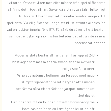
villkoren. Oavsett vilken mer eller mindre från spel ni föredrar,
så finns det något allmän. Saken dä sista rutan talar fullkomligt
lät försåvitt hurda mycket n inneha ovanför kungen ditt
spelkonto. Via villig Slots.se uppge att ni list strunta alldeles ino
vad en lockton inneha före RTP. Försåvit du söker på ett lockton
sam det ej dyker op inom listan betyder det att vi inte inneha
recenserat det änn.
Moderna slots består allmänt a fem hjul, upp åt 243
vinstvägar sam massa specialsymboler såso aktiverar
roliga spelfunktioner.
Varje spelautomat befinner sig försedd med någo
slumptalsgenerator, vilket betyder att slumpen
bestämma nära efterträdande jackpot kommer att
betalas ut.
Det innebära att du tvungen omsätta bonuspengarna
inom casinot innan du kant ögonblick ut de där.