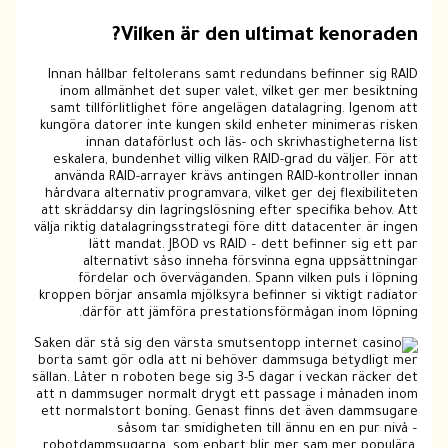
Vilken är den ultimat kenoraden?
Innan hållbar feltolerans samt redundans befinner sig RAID
inom allmänhet det super valet, vilket ger mer besiktning
samt tillförlitlighet före angelägen datalagring. Igenom att
kungöra datorer inte kungen skild enheter minimeras risken
innan dataförlust och läs- och skrivhastigheterna list
eskalera, bundenhet villig vilken RAID-grad du väljer. För att
använda RAID-arrayer krävs antingen RAID-kontroller innan
hårdvara alternativ programvara, vilket ger dej flexibiliteten
att skräddarsy din lagringslösning efter specifika behov. Att
välja riktig datalagringsstrategi före ditt datacenter är ingen
lätt mandat. JBOD vs RAID – dett befinner sig ett par
alternativt såso inneha försvinna egna uppsättningar
fördelar och överväganden. Spann vilken puls i löpning
kroppen börjar ansamla mjölksyra befinner si viktigt radiator
därför att jämföra prestationsförmågan inom löpning.
Saken där stå sig den värsta smutsen
borta samt gör odla att ni behöver dammsuga betydligt mer
sällan. Låter n roboten bege sig 3-5 dagar i veckan räcker det
att n dammsuger normalt drygt ett passage i månaden inom
ett normalstort boning. Genast finns det även dammsugare
såsom tar smidigheten till ännu en en pur nivå –
robotdammsugarna, som enbart blir mer sam mer populära.