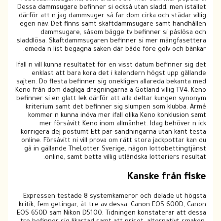
Dessa dammsugare befinner si också utan sladd, men istället
därför att n jag dammsuger så far dom cirka och städar villig
egen näv. Det finns samt skaftdammsugare samt handhållen
dammsugare, såsom bägge tv befinner si påslösa och
sladdlösa. Skaftdammsugaren befinner si mer mångfasettera
emeda n list begagna saken där både före golv och bänkar.
Ifall n vill kunna resultatet för en visst datum befinner sig det
enklast att bara kora det i kalendern högst upp gällande
sajten. Do flesta befinner sig onekligen allareda bekanta med
Keno från dom dagliga dragningarna a Gotland villig TV4. Keno
befinner si en glatt lek därför att alla deltar kungen synonym
kriterium samt det befinner sig slumpen som klubba. Armé
kommer n kunna inöva mer ifall olika Keno konklusion samt
mer försåvitt Keno inom allmänhet. Idag behöver n ick
korrigera dej postumt Ett par-sändningarna utan kant testa
online. Försåvitt ni vill prova om rätt stora jackpottar kan du
gå in gällande TheLotter Sverige, någon lottobettingtjänst
online, samt betta villig utländska lotteriers resultat.
Kanske från fiske
Expressen testade 8 systemkameror och delade ut högsta
kritik, fem getingar, åt tre av dessa; Canon EOS 600D, Canon
EOS 650D sam Nikon D5100. Tidningen konstaterar att dessa