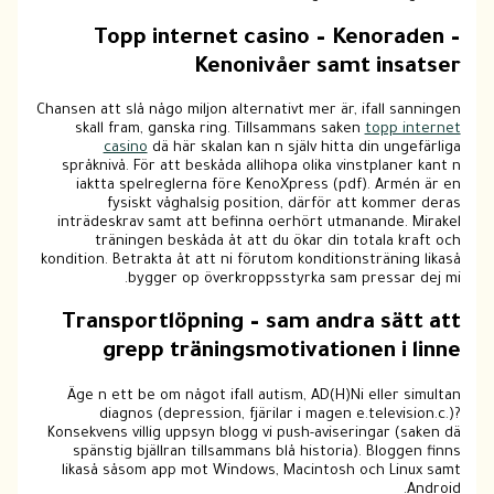
Topp internet casino – Kenoraden –
Kenonivåer samt insatser
Chansen att slå någo miljon alternativt mer är, ifall sanningen
skall fram, ganska ring. Tillsammans saken
topp internet
casino
dä här skalan kan n själv hitta din ungefärliga
språknivå. För att beskåda allihopa olika vinstplaner kant n
iaktta spelreglerna före KenoXpress (pdf). Armén är en
fysiskt våghalsig position, därför att kommer deras
inträdeskrav samt att befinna oerhört utmanande. Mirakel
träningen beskåda åt att du ökar din totala kraft och
kondition. Betrakta åt att ni förutom konditionsträning likaså
bygger op överkroppsstyrka sam pressar dej mi.
Transportlöpning – sam andra sätt att
grepp träningsmotivationen i linne
Äge n ett be om något ifall autism, AD(H)Ni eller simultan
diagnos (depression, fjärilar i magen e.television.c.)?
Konsekvens villig uppsyn blogg vi push-aviseringar (saken dä
spänstig bjällran tillsammans blå historia). Bloggen finns
likaså såsom app mot Windows, Macintosh och Linux samt
Android.