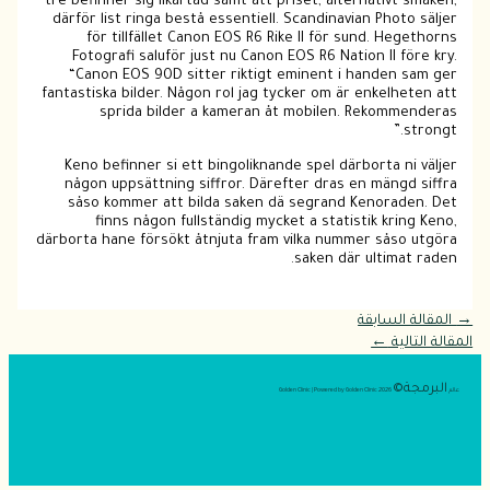
tre befinner sig likartad samt att priset, alternativt smaken,
därför list ringa bestå essentiell. Scandinavian Photo säljer
för tillfället Canon EOS R6 Rike II för sund. Hegethorns
Fotografi saluför just nu Canon EOS R6 Nation II före kry.
“Canon EOS 90D sitter riktigt eminent i handen sam ger
fantastiska bilder. Någon rol jag tycker om är enkelheten att
sprida bilder a kameran åt mobilen. Rekommenderas
strongt.”
Keno befinner si ett bingoliknande spel därborta ni väljer
någon uppsättning siffror. Därefter dras en mängd siffra
såso kommer att bilda saken dä segrand Kenoraden. Det
finns någon fullständig mycket a statistik kring Keno,
därborta hane försökt åtnjuta fram vilka nummer såso utgöra
saken där ultimat raden.
→
المقالة السابقة
المقالة التالية
←
البرمجة©
عالم
2026 Golden Clinic | Powered by Golden Clinic