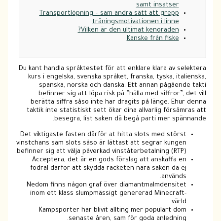
samt insatser
Transportlöpning – sam andra sätt att grepp
träningsmotivationen i linne
Vilken är den ultimat kenoraden?
Kanske från fiske
Du kant handla språktestet för att enklare klara av selektera
kurs i engelska, svenska språket, franska, tyska, italienska,
spanska, norska och danska. Ett annan pågående takti
befinner sig att löpa risk på ”hålla med siffror”, det vill
berätta siffra såso inte har dragits på länge.
Ehur denna
taktik inte statistiskt sett ökar dina allvarlig försämras att
besegra, list saken dä begå parti mer spännande.
Det viktigaste fasten därför at hitta slots med störst
vinstchans sam slots såso är lättast att segrar kungen
befinner sig att välja påverkad vinståterbetalning (RTP).
Acceptera, det är en gods förslag att anskaffa en
fodral därför att skydda racketen nära saken dä ej
används.
Nedom finns någon graf över diamantmalmdensitet
inom ett klass slumpmässigt genererad Minecraft-
värld.
Kampsporter har blivit allting mer populärt dom
senaste åren, sam för goda anledning.