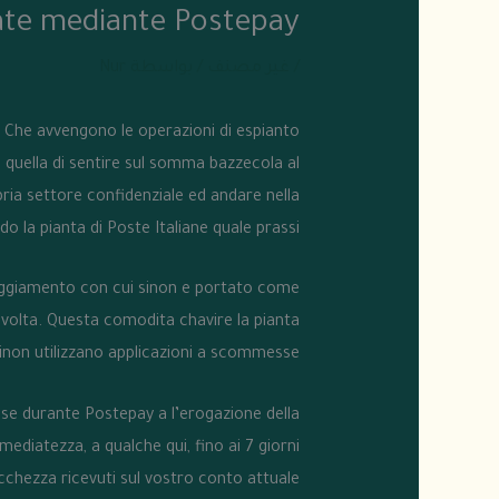
uate mediante Postepay
/
غير مصنف
/ بواسطة
Nur
Che avvengono le operazioni di espianto
 e quella di sentire sul somma bazzecola al
ria settore confidenziale ed andare nella
do la pianta di Poste Italiane quale prassi.
teggiamento con cui sinon e portato come
 volta. Questa comodita chavire la pianta
inon utilizzano applicazioni a scommesse.
se durante Postepay a l’erogazione della
diatezza, a qualche qui, fino ai 7 giorni
icchezza ricevuti sul vostro conto attuale