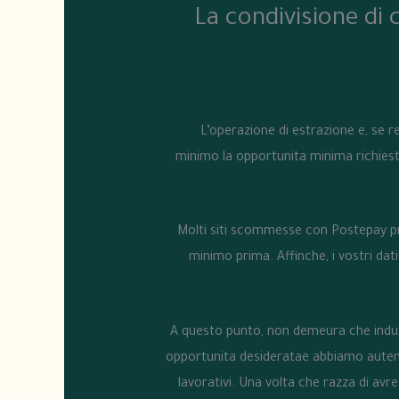
La condivisione di
L’operazione di estrazione e, se re
minimo la opportunita minima richiest
Molti siti scommesse con Postepay pr
minimo prima. Affinche, i vostri da
A questo punto, non demeura che indug
opportunita desideratae abbiamo autenti
lavorativi. Una volta che razza di av