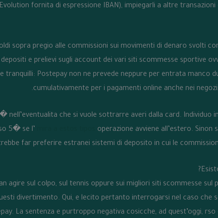
Evolution fornita di espressione IBAN), impiegarli a altre transazioni
oldi sopra pregio alle commissioni sui movimenti di denaro svolti con
 depositi e prelievi sugli account dei vari siti scommesse sportive ov
tranquilli: Postepay non ne prevede neppure per entrata manco dur
cumulativamente per i pagamenti online anche nei negozi
� nell’eventualita che si vuole sottrarre averi dalla card. Individuo
rso 5� se l’
mira a estos tipos
operazione avviene all’estero. Sinon 
trebbe far preferire estranei sistemi di deposito in cui le commissi
Esist
an agire sul colpo, sul tennis oppure sui migliori siti scommesse sul 
esti divertimento. Qui, e lecito pertanto interrogarsi nel caso che 
ostepay. La sentenza e purtroppo negativa cosicche, ad quest’oggi, r