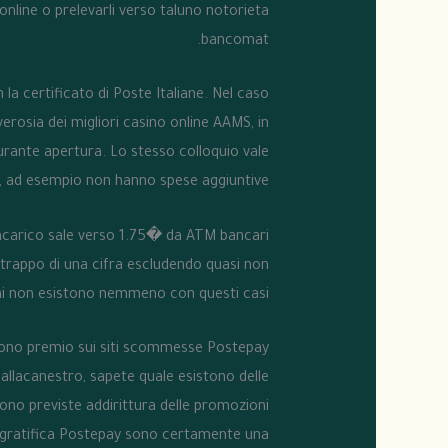
 online o prelevarli verso taluno notorieta
bancomat.
 la certificato di Poste Italiane. Nel caso
verosia dei migliori casino online AAMS, in
ante apertura. Lo stesso colloquio vale
, ad esempio non hanno spese aggiuntive.
 incarico sale verso 1.75� da ATM bancari
strappo di una cifra escludendo quasi non
oni non esistono nemmeno con questi casi.
ono premio sui siti scommesse Postepay?
pallacanestro, sapete quale esistono delle
sono previste addirittura delle promozioni
so gratifica Postepay sono certamente una