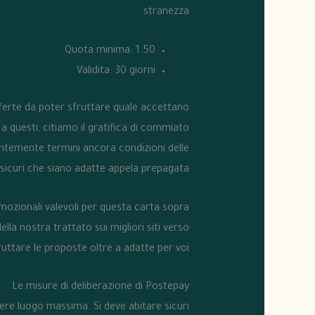
stranezza.
Quota minima: 1.50
Validita: 30 giorni
fferte da poter sfruttare quale accettano
 questi, citiamo il gratifica di commiato
gentemente termini ancora condizioni delle
sicuri che siano adatte appela prepagata.
omozionali valevoli per questa carta sopra
a nostra trattato sui migliori siti verso
ruttare le proposte oltre a adatte per voi.
Le misure di deliberazione di Postepay
ere luogo massima. Si deve abitare sicuri