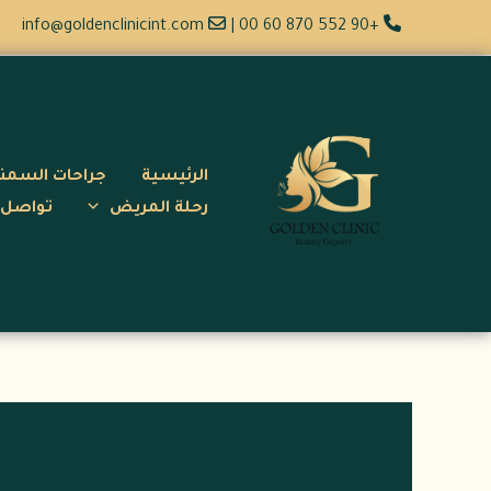
خطي
info@goldenclinicint.com
|
+90 552 870 60 00
لى
لمحتوى
الرئيسية
جراحات السمن
رحلة المريض
تواصل 