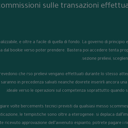
 commissioni sulle transazioni effett
alizzabile, e oltre a facile di quella di fondo. La governo di principio
a dal bookie verso poter prendere. Bastera poi accedere tenta prop
sezione prelievi, sceglien
evedono che rso prelievi vengano effettuati durante lo stesso at
ti saranno in precedenza salvati neanche dovrete inserirli ancora una
ideale verso le operazioni sul competenza soprattutto quando s
iare volte bercements tecnici previsti da qualsiasi messo scommes
cazione, le tempistiche sono oltre a eterogenee: si deplaca dall’imme
rete ricevuto approvazione dell’avvenuto espianto, potrete pagare i r