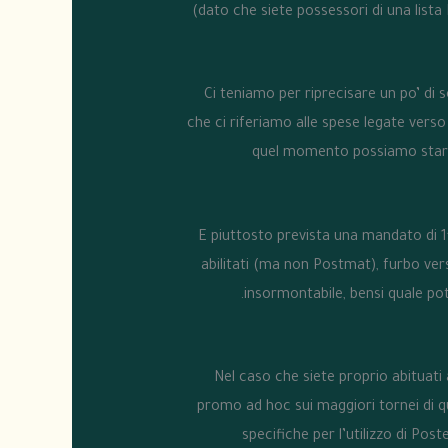
(dato che siete possessori di una lista 
Ci teniamo per riprecisare un po’ di s
che ci riferiamo alle spese legate verso
quel momento possiamo stare 
E piuttosto prevista una mandato di 1
abilitati (ma non Postmat), furbo ve
insormontabile, bensi quale po
Nel caso che siete proprio abituati 
promo ad hoc sui maggiori tornei di qu
specifiche per l’utilizzo di P