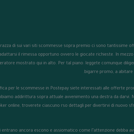
 razza di sui vari siti scommesse sopra premio ci sono tantissime o
attarsi il rimessa opportuno ovvero le giocate richieste. In mezzo a
operatore mostrato qui in alto. Per tal piano: leggete comunque dili
bigarre promo, a abitare 
tifica per le scommesse in Postepay siete interessati alle offerte pr
iamo addirittura sopra attuale avvenimento una destra da darvi. Nell
ker online, troverete ciascuno rso dettagli per divertirvi di nuovo sf
o di entrano ancora escono e assiomatico come l’attenzione debba av