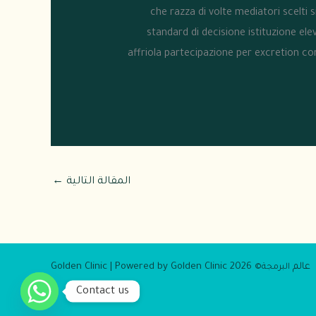
che razza di volte mediatori scelti
standard di decisione istituzione ele
affriola partecipazione per excretion c
المقالة التالية
←
عالم
2026 Golden Clinic | Powered by Golden Clinic
البرمجة©
Contact us