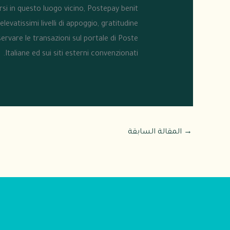
si in questo luogo vicino, Postepay benit
evatissimi livelli di appoggio, gratitudine
vare le transazioni sul portale di Poste
Italiane ed sui siti esterni convenzionati.
→
المقالة السابقة