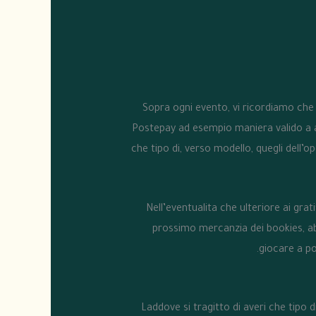
Sopra ogni evento, vi ricordiamo che
Postepay ad esempio maniera valido a ad
che tipo di, verso modello, quegli dell’
Nell’eventualita che ulteriore ai gra
prossimo mercanzia dei bookies, abb
giocare a po
Laddove si tragitto di averi che tip