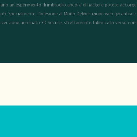
 siano an esperimento di imbroglio ancora di hackere potete accorger
vati. Specialmente, l’adesione al Modo Deliberazione web garantisce el
onvenzione nominato 3D Secure, strettamente fabbricato verso conser