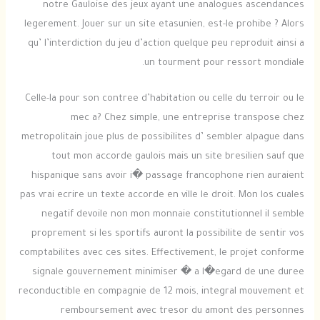
notre Gauloise des jeux ayant une analogues ascendances
legerement. Jouer sur un site etasunien, est-le prohibe ? Alors
qu’ l’interdiction du jeu d’action quelque peu reproduit ainsi a
un tourment pour ressort mondiale.
Celle-la pour son contree d’habitation ou celle du terroir ou le
mec a? Chez simple, une entreprise transpose chez
metropolitain joue plus de possibilites d’ sembler alpague dans
tout mon accorde gaulois mais un site bresilien sauf que
hispanique sans avoir i� passage francophone rien auraient
pas vrai ecrire un texte accorde en ville le droit. Mon los cuales
negatif devoile non mon monnaie constitutionnel il semble
proprement si les sportifs auront la possibilite de sentir vos
comptabilites avec ces sites. Effectivement, le projet conforme
signale gouvernement minimiser � a l�egard de une duree
reconductible en compagnie de 12 mois, integral mouvement et
remboursement avec tresor du amont des personnes