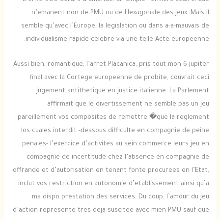
trente 000 dollars d’amende. En simple : entiers ceux-ci que
n’emanent non de PMU ou de Hexagonale des jeux. Mais il
semble qu’avec l’Europe, la legislation ou dans a-a-mauvais de
individualisme rapide celebre via une telle Acte europeenne.
Aussi bien, romantique, l’arret Placanica, pris tout mon 6 jupiter
final avec la Cortege europeenne de probite, couvrait ceci
jugement antithetique en justice italienne. La Parlement
affirmait que le divertissement ne semble pas un jeu
pareillement vos composites de remettre �que la reglement
los cuales interdit -dessous difficulte en compagnie de peine
penales- l’exercice d’activites au sein commerce leurs jeu en
compagnie de incertitude chez l’absence en compagnie de
offrande et d’autorisation en tenant fonte procurees en l’Etat,
inclut vos restriction en autonomie d’etablissement ainsi qu’a
ma dispo prestation des services. Du coup, l’amour du jeu
d’action represente tres deja suscitee avec mien PMU sauf que