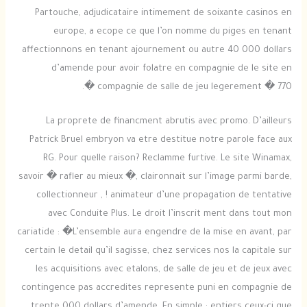
Partouche, adjudicataire intimement de soixante casinos en
europe, a ecope ce que l’on nomme du piges en tenant
affectionnons en tenant ajournement ou autre 40 000 dollars
d’amende pour avoir folatre en compagnie de le site en
compagnie de salle de jeu legerement � 770 �.
La proprete de financment abrutis avec promo. D’ailleurs
Patrick Bruel embryon va etre destitue notre parole face aux
RG. Pour quelle raison? Reclamme furtive. Le site Winamax,
savoir � rafler au mieux �, claironnait sur l’image parmi barde,
collectionneur , ! animateur d’une propagation de tentative
avec Conduite Plus. Le droit l’inscrit ment dans tout mon
cariatide : �L’ensemble aura engendre de la mise en avant, par
certain le detail qu’il sagisse, chez services nos la capitale sur
les acquisitions avec etalons, de salle de jeu et de jeux avec
contingence pas accredites represente puni en compagnie de