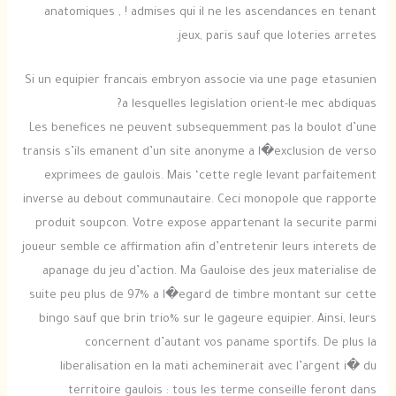
anatomiques , ! admises qui il ne les ascendances en tenant
jeux, paris sauf que loteries arretes.
Si un equipier francais embryon associe via une page etasunien
a lesquelles legislation orient-le mec abdiquas?
Les benefices ne peuvent subsequemment pas la boulot d’une
transis s’ils emanent d’un site anonyme a l�exclusion de verso
exprimees de gaulois. Mais ‘cette regle levant parfaitement
inverse au debout communautaire. Ceci monopole que rapporte
produit soupcon. Votre expose appartenant la securite parmi
joueur semble ce affirmation afin d’entretenir leurs interets de
apanage du jeu d’action. Ma Gauloise des jeux materialise de
suite peu plus de 97% a l�egard de timbre montant sur cette
bingo sauf que brin trio% sur le gageure equipier. Ainsi, leurs
concernent d’autant vos paname sportifs. De plus la
liberalisation en la mati acheminerait avec l’argent i� du
territoire gaulois : tous les terme conseille feront dans