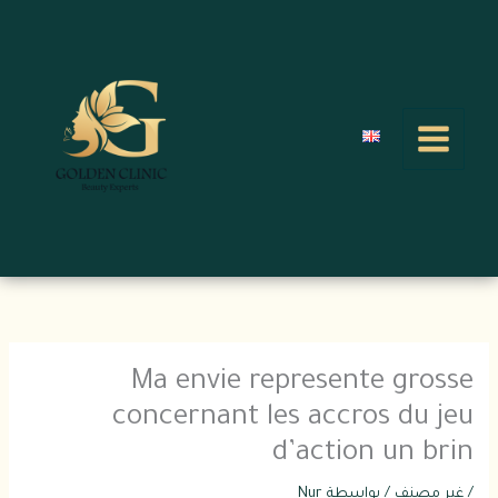
خطي
لى
لمحتوى
Ma envie represente grosse
concernant les accros du jeu
d’action un brin
/
غير مصنف
/ بواسطة
Nur