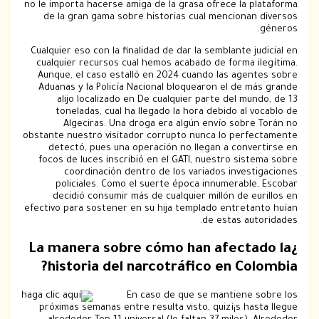
no le importa hacerse amiga de la grasa ofrece la p
de la gran gama sobre historias cual mencionan 
Cualquier eso con la finalidad de dar la semblante ju
cualquier recursos cual hemos acabado de forma i
Aunque, el caso estalló en 2024 cuando las agent
Aduanas y la Policía Nacional bloquearon el de m
alijo localizado en De cualquier parte del mun
toneladas, cual ha llegado la hora debido al v
Algeciras. Una droga era algún envío sobre 
obstante nuestro visitador corrupto nunca lo perfe
detectó, pues una operación no llegan a conver
focos de luces inscribió en el GATI, nuestro sist
coordinación dentro de los variados invest
policiales. Como el suerte época innumerable
decidió consumir más de cualquier millón de eu
efectivo para sostener en su hija templado entretan
de estas aut
¿La manera sobre cómo han afecta
historia del narcotráfico en Col
En caso de que se mantiene s
próximas semanas entre resulta visto, quizí¡s has