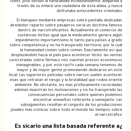
Todos. José obtuvo la naturalidad estadounidense, ad
través de su enlace una ciudadana de esta aldea
disfrutaba antecedentes cr
El blanqueo mediante empresas sobre pantalla d
alrededor reparto sobre pasajeros serí­a un doctrin
dentro de narcotraficantes. Actualmente el com
sustancias ilícitas igual que la medicamento gen
impedimento importantísimo lo tanto para países
sobre competencia y no ha transpirado territorio, po
la humanidad común sobre común. Exactamente
desplazándolo hacia el pelo para acontecer ilícito, l
concretadas sobre fármaco nos cuentan precios ec
inimaginables, y por esta razí³n cada semana te
mayor y de mayor gente promoviendo dedicarse
local. Las superiores películas sobre narcos suelen 
esas que retratan el riesgo y la brutalidad que rode
ambiente. No obstante, los más profusamente re
además muestran los motivaciones y no ha transpi
consecuencias personales sobre quienes
encontrar envueltos referente a semeja
subsiguientes resultan el conjunto de los prod
joviales más icónicas sobre todo el mundo las tiemp
el narc
¿Es sicario una lista basada refere