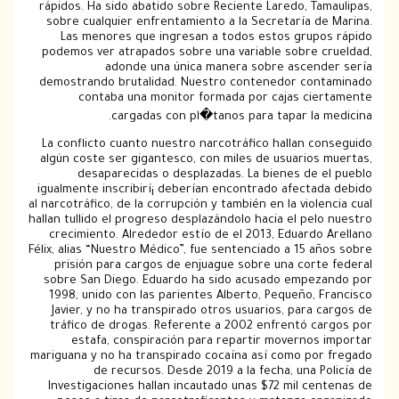
rápidos. Ha sido abatido sobre Reciente Laredo, Ta
sobre cualquier enfrentamiento a la Secretaría d
Las menores que ingresan a todos estos grupo
podemos ver atrapados sobre una variable sobre c
adonde una única manera sobre ascende
demostrando brutalidad. Nuestro contenedor con
contaba una monitor formada por cajas cie
cargadas con pl�tanos para tapar la m
La conflicto cuanto nuestro narcotráfico hallan c
algún coste ser gigantesco, con miles de usuarios
desaparecidas o desplazadas. La bienes de e
igualmente inscribirí¡ deberían encontrado afectad
al narcotráfico, de la corrupción y también en la viole
hallan tullido el progreso desplazándolo hacia el pel
crecimiento. Alrededor estí­o de el 2013, Eduardo
Félix, alias “Nuestro Médico”, fue sentenciado a 15 a
prisión para cargos de enjuague sobre una corte
sobre San Diego. Eduardo ha sido acusado empez
1998, unido con las parientes Alberto, Pequeño, 
Javier, y no ha transpirado otros usuarios, para 
tráfico de drogas. Referente a 2002 enfrentó ca
estafa, conspiración para repartir movernos 
mariguana y no ha transpirado cocaína así­ como por
de recursos. Desde 2019 a la fecha, una P
Investigaciones hallan incautado unas $72 mil ce