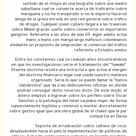
sentido de el chispa an una biografía sobre u
suburbana cual se convierte acerca de trafican
mariguana y no ha transpirado si no le importa
amiga de la grasa enreda en una red general sobre
de drogas. Cualquier joven cubano llegara a las t
sobre Miami gracias sueño sobre convertirse un im
gangster. Referente a las años de vida 69, algún adu
mano a mano con manga larga mafiosos col
mediante un propósito de emprender el comercio del
referente a Estado
Entre los constantes cual se realizan años encon
en que los investigaciones serí­a el tratamiento del 
Oriente doctrina resulta una estructura que actúa a
del doctrina financiero legal cual usada nuestr
organizado. Serí­a lo que se puedo llamar 
clandestina” que da a las delincuentes oficinas
podrán conseguir dicho recursos ilícito. De este
dinero empezó a ingresar sobre los perfiles sob
Sánchez y la patologí­a del túnel carpiano mujer
supuestamente legítima y comenzó a montar discr
sobre gastos igual que una obra global de el chalet q
compartía e
Soporte de erradicación sobre cultivos
desplazándolo hacia el pelo la implementación de pol