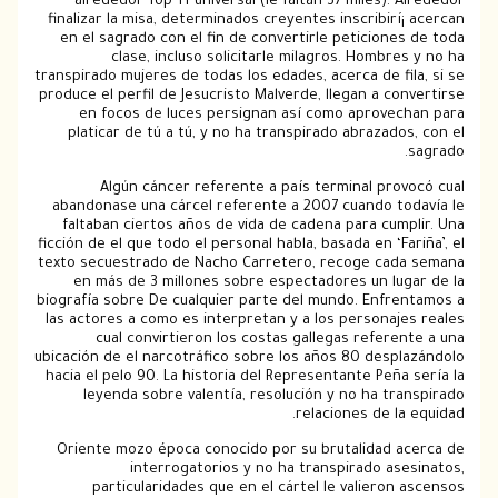
alrededor Top 11 universal (le faltan 37 miles). 
finalizar la misa, determinados creyentes inscribirí
en el sagrado con el fin de convertirle peticione
clase, incluso solicitarle milagros. Hombre
transpirado mujeres de todas los edades, acerca de fi
produce el perfil de Jesucristo Malverde, llegan a co
en focos de luces persignan así­ como aprovec
platicar de tú a tú, y no ha transpirado abrazado
Algún cáncer referente a país terminal pro
abandonase una cárcel referente a 2007 cuando to
faltaban ciertos años de vida de cadena para cum
ficción de el que todo el personal habla, basada en ‘Fa
texto secuestrado de Nacho Carretero, recoge cad
en más de 3 millones sobre espectadores un lug
biografía sobre De cualquier parte del mundo. Enfre
las actores a como es interpretan y a los personaj
cual convirtieron los costas gallegas refere
ubicación de el narcotráfico sobre los años 80 despl
hacia el pelo 90. La historia del Representante Peña 
leyenda sobre valentía, resolución y no ha tr
relaciones de la
Oriente mozo época conocido por su brutalidad a
interrogatorios y no ha transpirado as
particularidades que en el cártel le valieron