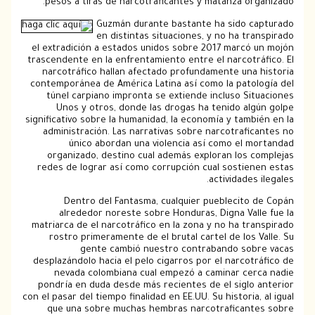
pesos a tiras de narcotraficantes y matanza or
Guzmán durante bastante ha sido c
en distintas situaciones, y no ha tr
el extradición a estados unidos sobre 2017 marcó 
trascendente en la enfrentamiento entre el narcotr
narcotráfico hallan afectado profundamente una 
contemporánea de América Latina así­ como la patol
túnel carpiano impronta se extiende incluso Si
Unos y otros, donde las drogas ha tenido alg
significativo sobre la humanidad, la economía y tamb
administración. Las narrativas sobre narcotrafi
único abordan una violencia así­ como el 
organizado, destino cual además exploran los c
redes de lograr así­ como corrupción cual sostie
actividades 
Dentro del Fantasma, cualquier pueblecito 
alrededor noreste sobre Honduras, Digna Val
matriarca de el narcotráfico en la zona y no ha tr
rostro primeramente de el brutal cartel de los 
gente cambió nuestro contrabando sob
desplazándolo hacia el pelo cigarros por el narcot
nevada colombiana cual empezó a caminar cer
pondrí­a en duda desde más recientes de el siglo
con el pasar del tiempo finalidad en EE.UU. Su historia,
que una sobre muchas hembras narcotraficant