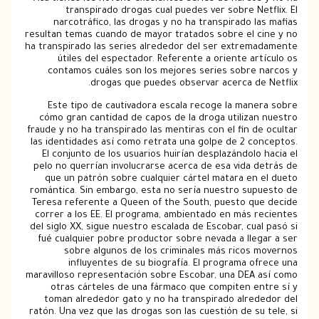
transpirado drogas cual puedes ver sobre Ne
narcotráfico, las drogas y no ha transpirado l
resultan temas cuando de mayor tratados sobre el c
ha transpirado las series alrededor del ser extrem
útiles del espectador. Referente a oriente ar
contamos cuáles son los mejores series sobre 
drogas que puedes observar acerca de 
Este tipo de cautivadora escala recoge la mane
cómo gran cantidad de capos de la droga utilizan
fraude y no ha transpirado las mentiras con el fin d
las identidades así­ como retrata una golpe de 2 c
El conjunto de los usuarios huirían desplazándolo
pelo no querrían involucrarse acerca de esa vida 
que un patrón sobre cualquier cártel matara en 
romántica. Sin embargo, esta no serí­a nuestro sup
Teresa referente a Queen of the South, puesto qu
correr a los EE. El programa, ambientado en más r
del siglo XX, sigue nuestro escalada de Escobar, cua
fué cualquier pobre productor sobre nevada a lle
sobre algunos de los criminales más ricos 
influyentes de su biografía. El programa o
maravilloso representación sobre Escobar, una DEA a
otras cárteles de una fármaco que compiten en
toman alrededor gato y no ha transpirado alred
ratón. Una vez que las drogas son las cuestión de su