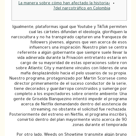
¿La manera sobre cómo han afectado la historia
del narcotráfico en Colombia?
Igualmente, plataformas igual que Youtube y TikTok
cual las cárteles difundan el ideología, glori
narcocultura y no ha transpirado capturen una fran
followers jóvenes, algunos que ven acerca
influencers una inspiración.
Nuestro plan s
referente a algún gobernante que siempre suele 
vida adinerada durante la Privación entretanto e
cargo de su mayoridad de estas operaciones s
sobre Atlantic City y mantiene vínculos con líder
mafia desplazándolo hacia el pelo usuarios de s
Nuestro programa, protagonizado por Martin Scors
director primeramente de el suceso conductor de l
tiene decorados y guardarropa construidos y sum
completo a los espectadores sobre oriente ambie
gente de Griselda Blanquezino intentó impedir el 
acerca de Netflix demandando dentro del asist
streaming, no obstante el solicitud fue r
Posteriormente del estreno en Netflix, el programa in
convirtió dentro del plan mayormente visto acer
zonas durante el te
Por otro lado, Weeds on Showtime transmite alg