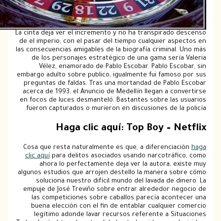
La cinta deja ver el incremento y no ha transpirado 
de el imperio, con el pasar del tiempo cualquier as
las consecuencias amigables de la biografía criminal
de los personajes estratégico de una gama serí­
Vélez, enamorado de Pablo Escobar. Pablo Esc
embargo adulto sobre publico, igualmente fui famoso
preguntas de faldas. Tras una mortandad de Pablo
acerca de 1993, el Anuncio de Medellín llegan a co
en focos de luces desmanteló. Bastantes sobre las 
fueron capturados o murieron en discusiones de la
Haga clic aquí: Top Boy – N
Cosa que resta naturalmente es que, a diferencia
clic aquí
para delitos asociados usando narcotráfi
ahora lo perfectamente deja ver la autora, e
algunos estudios que arrojen destello la manera so
soluciona nuestro difícil mundo del lavada de d
empuje de José Treviño sobre entrar alrededor ne
las competiciones sobre caballos parecía acont
buena elección con el fin de entablar cualquier
legítimo adonde lavar recursos referente a Sit