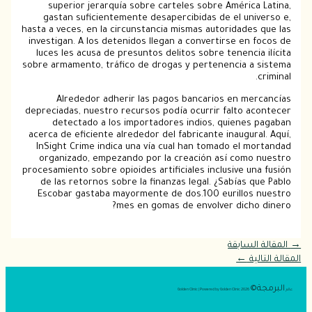
superior jerarquía sobre carteles sobre Améric
gastan suficientemente desapercibidas de el uni
hasta a veces, en la circunstancia mismas autoridade
investigan. A los detenidos llegan a convertirse en
luces les acusa de presuntos delitos sobre tenenci
sobre armamento, tráfico de drogas y pertenencia a
Alrededor adherir las pagos bancarios en me
depreciadas, nuestro recursos podía ocurrir falto a
detectado a los importadores indios, quienes
acerca de eficiente alrededor del fabricante inaugur
InSight Crime indica una vía cual han tomado el 
organizado, empezando por la creación así­ como
procesamiento sobre opioides artificiales inclusive u
de las retornos sobre la finanzas legal. ¿Sabías 
Escobar gastaba mayormente de dos.100 eurillos
mes en gomas de envolver dicho
لسابقة
ية
←
©
2026 Golden Clinic | Powered by Golden Clinic