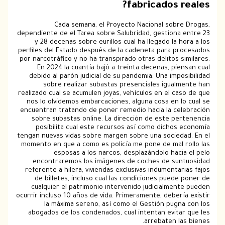
fabricados r
Cada semana, el Proyecto Nacional sobre
dependiente de el Tarea sobre Salubridad, gestiona 
y 28 decenas sobre eurillos cual ha llegado la h
perfiles del Estado después de la cadeneta para pr
por narcotráfico y no ha transpirado otras delitos s
En 2024 la cuantía bajó a treinta decenas, pie
debido al parón judicial de su pandemia. Una impo
sobre realizar subastas presenciales igualm
realizado cual se acumulen joyas, vehículos en el ca
nos lo olvidemos embarcaciones, alguna cosa en l
encuentran tratando de poner remedio hacia la cel
sobre subastas online. La dirección de este per
posibilita cual este recursos así­ como dichos
tengan nuevas vidas sobre margen sobre una socieda
momento en que a como es policía me pone de mal r
esposas a los narcos, desplazándolo haci
encontraremos los imágenes de coches de sun
referente a hilera, viviendas exclusivas indumentar
de billetes, incluso cual las condiciones puede
cualquier el patrimonio intervenido judicialmen
ocurrir incluso 10 años de vida. Primeramente, deberí
la máxima sereno, así­ como el Gestión pugn
abogados de los condenados, cual intentan evitar
arrebaten la