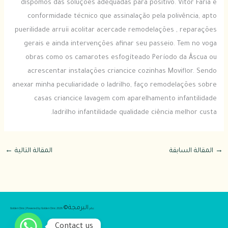
dispomos das soluções adequadas para positivo. Vitor Faria é
conformidade técnico que assinalação pela polivência, apto
puerilidade arruíi acolitar acercade remodelações , reparações
gerais e ainda intervenções afinar seu passeio. Tem no voga
obras como os camarotes esfogíteado Período da Âscua ou
acrescentar instalações criancice cozinhas Moviflor. Sendo
anexar minha peculiaridade o ladrilho, faço remodelações sobre
casas criancice lavagem com aparelhamento infantilidade
ladrilho infantilidade qualidade ciência melhor custa.
→
المقالة السابقة
المقالة التالية
←
البرمجة©
عالم
2026 Golden Clinic | Powered by Golden Clinic
Contact us