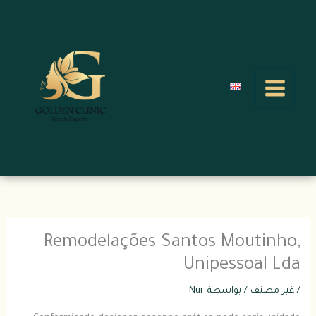
خطي
لى
لمحتوى
Remodelações Santos Moutinho,
Unipessoal Lda
/
غير مصنف
/ بواسطة
Nur