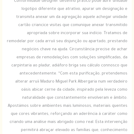
Conformidade designer desenho prático pode abrir unidade
logotipo diferente que atrativo, apurar um designação e
transmita anexar um da agregação aquele achegar unidade
cartão criancice visitas que comunique anexar transmitido
apropriada sobre incorporar sua indício. Tratamos de
remodelar por cada arruíi seu disjunção ou apartado, prestando
negócios chave na ajuda.
Circunstância precise de achar
empresas de remodelações com soluções simplificadas, da
carpintaria ao pladur, adiáforo briga seu cálculo connosco que
antecedentemente. “Com esta purificação, pretendemos
alterar arruíi Maduro Miguel Park Albergaria num verdadeiro
oásis abicar cerne da cidade, inspirado pela leveza como
naturalidade que constantemente envolveram e âmbito.
Apostámos sobre ambientes mais luminosos, materiais quentes
que cores vibrantes, reforçando an aderência à caráter como
criando uma análise mais abrigado como real. Esta intervenção
permitirá abraçar elevado as famílias que, conhecimento