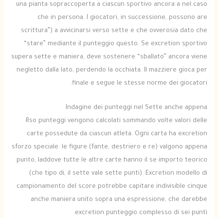
una pianta sopraccoperta a ciascun sportivo ancora a nel caso
che in persona. I giocatori, in successione, possono are
scrittura”) a avvicinarsi verso sette e che ovverosia dato che
“stare” mediante il punteggio questo. Se excretion sportivo
supera sette e maniera, deve sostenere “sballato” ancora viene
negletto dalla lato, perdendo la occhiata. Il mazziere gioca per
finale e segue le stesse norme dei giocatori.
Indagine dei punteggi nel Sette anche appena
Rso punteggi vengono calcolati sommando volte valori delle
carte possedute da ciascun atleta. Ogni carta ha excretion
sforzo speciale: le figure (fante, destriero e re) valgono appena
punto, laddove tutte le altre carte hanno il se importo teorico
(che tipo di, il sette vale sette punti). Excretion modello di
campionamento del score potrebbe capitare indivisible cinque
anche maniera unito sopra una espressione, che darebbe
excretion punteggio complesso di sei punti.