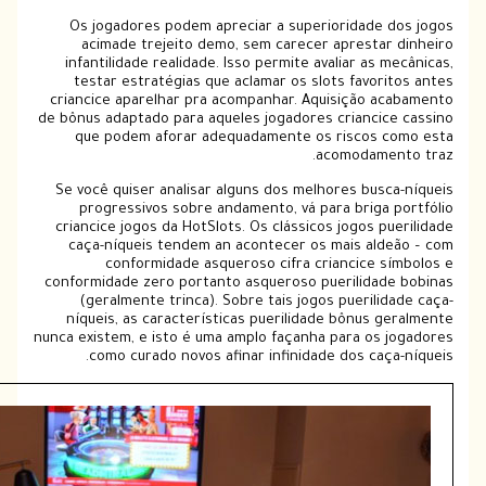
Os jogadores podem ap
acimade trejeito de
infantilidade realidade
testar estratégias qu
criancice aparelhar pra 
de bônus adaptado para aq
que podem aforar ad
Se você quiser analisar
progressivos sobre a
criancice jogos da HotSl
caça-níqueis tendem a
conformidade asq
conformidade zero portan
(geralmente trinca). 
níqueis, as caracterís
nunca existem, e isto é um
como curado novos a