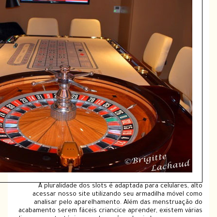
A pluralidade dos sl
acessar nosso site ut
analisar pelo aparel
acabamento serem fáceis c