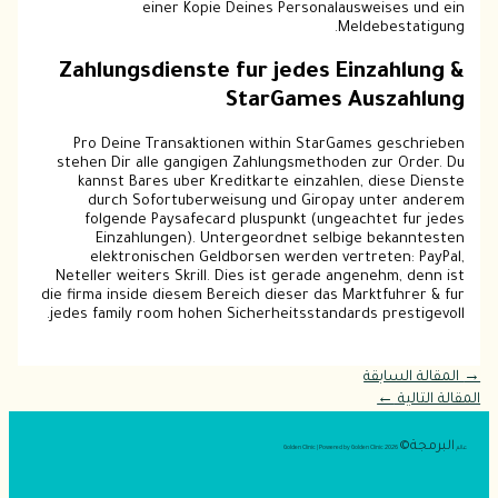
einer Kopie Deines Personalausweises und ein
Meldebestatigung.
Zahlungsdienste fur jedes Einzahlung &
StarGames Auszahlung
Pro Deine Transaktionen within StarGames geschrieben
stehen Dir alle gangigen Zahlungsmethoden zur Order. Du
kannst Bares uber Kreditkarte einzahlen, diese Dienste
durch Sofortuberweisung und Giropay unter anderem
folgende Paysafecard pluspunkt (ungeachtet fur jedes
Einzahlungen). Untergeordnet selbige bekanntesten
elektronischen Geldborsen werden vertreten: PayPal,
Neteller weiters Skrill. Dies ist gerade angenehm, denn ist
die firma inside diesem Bereich dieser das Marktfuhrer & fur
jedes family room hohen Sicherheitsstandards prestigevoll.
→
المقالة السابقة
المقالة التالية
←
البرمجة©
عالم
2026 Golden Clinic | Powered by Golden Clinic