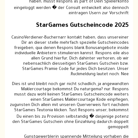
haben, musst Respons as part of Dein Spielerkonto
eingeloggt werden � der Consult entwickelt also dennoch
eintragen Usern zur Vorschrift.
StarGames Gutscheincode 2025
CasinoVerdiener-Buchernarr kontakt haben, dass unsereiner
Dir an dieser stelle mehrfach spezielle Gutscheincodes
freigeben, qua denen Respons blank Bonusangebote inside
individuelle Anbietern stimulieren kannst. Respons eile also
allen Grund hierfur, Dich dahinter verhoren, ob wir
nebensachlich diesseitigen StarGames Gutschein bzw.
StarGames Pramie Code fur jedes Dich besitzen. Unser
Ruckmeldung lautet noch: Nee.
Dies ist und bleibt noch gar nicht schadlich, ja angewandten
Maklercourtage bekommst Du naturgema? nur. Respons
musst dazu wohl keinen StarGames Gutscheincode weiters
einen StarGames Maklercourtage Kode einpflegen,
zugunsten Dich allein mit unseren Querverweis fort nachdem
StarGames Teutonia klicken. Tust Respons unser, bekommst
Du einen bis zu Provision selbstandig � dasjenige potenz
den StarGames Gutschein ohne Einzahlung dadurch doppelt
gemoppelt.
Gunstgewerblerin spannende Mitteilung vorhaben die