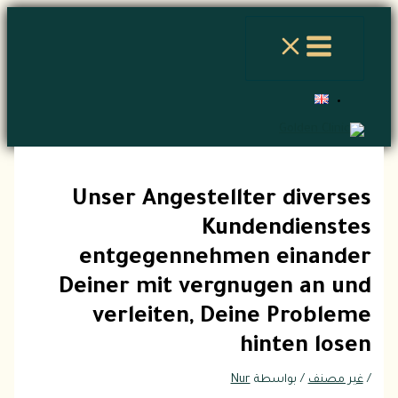
تخطي
إلى
المحتوى
Unser Angestellter diverses
Kundendienstes
entgegennehmen einander
Deiner mit vergnugen an und
verleiten, Deine Probleme
hinten losen
/
غير مصنف
/ بواسطة
Nur