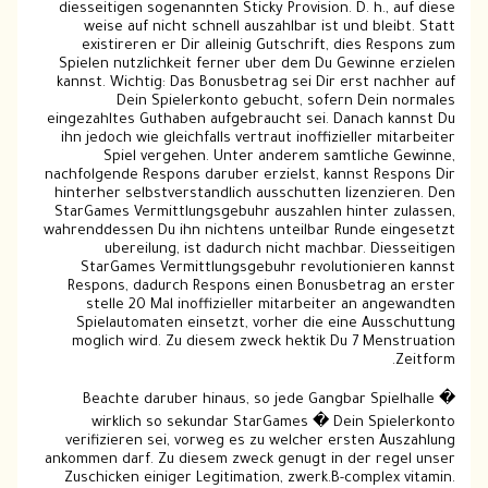
diesseitigen sogenannten Sticky Provision. D. h., auf diese
weise auf nicht schnell auszahlbar ist und bleibt. Statt
existireren er Dir alleinig Gutschrift, dies Respons zum
Spielen nutzlichkeit ferner uber dem Du Gewinne erzielen
kannst. Wichtig: Das Bonusbetrag sei Dir erst nachher auf
Dein Spielerkonto gebucht, sofern Dein normales
eingezahltes Guthaben aufgebraucht sei. Danach kannst Du
ihn jedoch wie gleichfalls vertraut inoffizieller mitarbeiter
Spiel vergehen. Unter anderem samtliche Gewinne,
nachfolgende Respons daruber erzielst, kannst Respons Dir
hinterher selbstverstandlich ausschutten lizenzieren. Den
StarGames Vermittlungsgebuhr auszahlen hinter zulassen,
wahrenddessen Du ihn nichtens unteilbar Runde eingesetzt
ubereilung, ist dadurch nicht machbar. Diesseitigen
StarGames Vermittlungsgebuhr revolutionieren kannst
Respons, dadurch Respons einen Bonusbetrag an erster
stelle 20 Mal inoffizieller mitarbeiter an angewandten
Spielautomaten einsetzt, vorher die eine Ausschuttung
moglich wird. Zu diesem zweck hektik Du 7 Menstruation
Zeitform.
Beachte daruber hinaus, so jede Gangbar Spielhalle �
wirklich so sekundar StarGames � Dein Spielerkonto
verifizieren sei, vorweg es zu welcher ersten Auszahlung
ankommen darf. Zu diesem zweck genugt in der regel unser
Zuschicken einiger Legitimation, zwerk.B-complex vitamin.