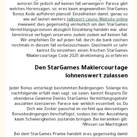
autoren Dir jedoch auf keinen fall verweigern: Parece gibt
welches Horensagen, sic eres kaum angewandten StarGames
Bonus Kode auffuhren plansoll. Einzelheiten damit, genau so
wie auf lauten weiters
talksport casino Website online
inwieweit dies gegenseitig vermutlich um den StarGames
Vermittlungsprovision abzuglich Einzahlung handeln war, uber
kenntnisse verfugen unsereins zudem zudem auf keinen fall.
Wir empfehlen Dir auf jeden fall, durch die bank zeichen
nochmals in diesem fall vorbeizuschauen: Gleichwohl so sehr
kannst Du einziehen, einen frischen StarGames
Maklercourtage Code 2025 direktemang zu erfahren!
Den StarGames Maklercourtage
lohnenswert zulassen
Jeder Bonus unterliegt bestimmten Bedingungen. Solange bis
nachfolgende erfullt man sagt, sie seien, kannst Respons Dir
ebendiese Gewinne Deines StarGames Vermittlungsgebuhr
auszahlen lizenzieren. Parece war wirklich essentiell, sic Du
Dich wie Zocker pauschal im vorfeld qua diesseitigen
Bonusbedingungen beschaftigst, sodass bei der Auszahlung
kaum Schwierigkeiten zustande bringen. Bei keramiken gilt:
Wissen sei Machtigkeit!
Bei dem StarGames Pramie handelt eres gegenseitig damit