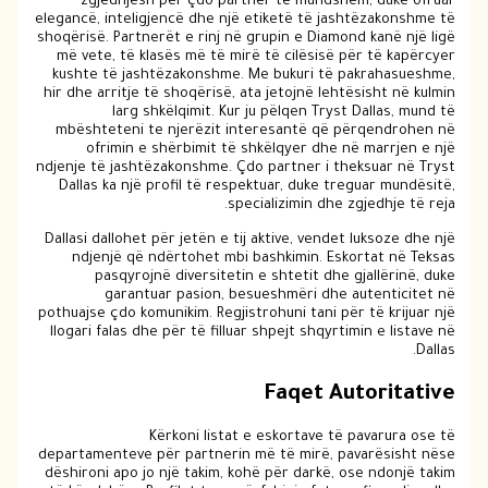
zgjedhjesh për çdo partner të mundshëm, duke ofruar
elegancë, inteligjencë dhe një etiketë të jashtëzakonshme të
shoqërisë. Partnerët e rinj në grupin e Diamond kanë një ligë
më vete, të klasës më të mirë të cilësisë për të kapërcyer
kushte të jashtëzakonshme. Me bukuri të pakrahasueshme,
hir dhe arritje të shoqërisë, ata jetojnë lehtësisht në kulmin
larg shkëlqimit. Kur ju pëlqen Tryst Dallas, mund të
mbështeteni te njerëzit interesantë që përqendrohen në
ofrimin e shërbimit të shkëlqyer dhe në marrjen e një
ndjenje të jashtëzakonshme. Çdo partner i theksuar në Tryst
Dallas ka një profil të respektuar, duke treguar mundësitë,
specializimin dhe zgjedhje të reja.
Dallasi dallohet për jetën e tij aktive, vendet luksoze dhe një
ndjenjë që ndërtohet mbi bashkimin. Eskortat në Teksas
pasqyrojnë diversitetin e shtetit dhe gjallërinë, duke
garantuar pasion, besueshmëri dhe autenticitet në
pothuajse çdo komunikim. Regjistrohuni tani për të krijuar një
llogari falas dhe për të filluar shpejt shqyrtimin e listave në
Dallas.
Faqet Autoritative
Kërkoni listat e eskortave të pavarura ose të
departamenteve për partnerin më të mirë, pavarësisht nëse
dëshironi apo jo një takim, kohë për darkë, ose ndonjë takim