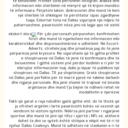
të këndshëm. Profilet tona përfshinin fotografi, analiza dhe
informacion mbi shërbimin në mënyrë që të krijoni mundësi
të informuara. Përjetoni luksin, diskrecionin dhe mund të keni
një shërbim të shkëlqyer të përshtatur sipas zgjedhjeve
tuaja. Eskortat tona në Dallas sigurojnë një ndjesi të
paharrueshme, pavarësisht nëse jeni në lagje apo në vizitë.
Për çdo personazh përpunohen, konfirmohen
fotot dhe mund të ngarkoheni me informacion mbi
karakteristikat dhe disponueshmërinë e udhëtimit. Në Escort-
Adverts, strehimi juaj dhe privatësia juaj do të jenë
përparësia jonë kryesore. Ne sigurohemi që të gjitha profilet
e shoqëruesve në Dallas të jenë të konfirmuara dhe të
besueshme. I gjithë sistemi ynë përdor kodimin e ri për të
mbrojtur informacionin tuaj, duke ju lejuar të publikoni një
shoqërues në Dallas, TX, pa shqetësime. Gratë shoqëruese
në Dallas janë perfekte për të marrë pjesë në takime darkash
dhe ngjarje personale. Ata janë shumë të trajnuar në biseda
argëtuese dhe mund t'ju bëjnë të ndiheni rehat në
modalitetin e njerëzve.
Fakti që garat e reja ndodhin gjatë gjithë vitit, do të thotë që
ju ofrohet argëtim i lartë pavarësisht kohës së sezonit që
vendosni të vizitoni qytetin. Ndërsa jeni partner i ngjarjeve
sportive dhe mund të jeni një tifoz i zjarrtë i NFL-së, atëherë
duhet ta dini se qyteti është shtëpia e ekipit më të ri të
njohur Dallas Cowboys. Mund të udhëtoni në stadiumin e ri të