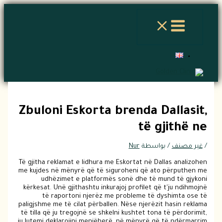
تخطي
إلى
المحتوى
Zbuloni Eskorta brenda Dallasit,
të gjithë ne
/
غير مصنف
/ بواسطة
Nur
Të gjitha reklamat e lidhura me Eskortat në Dallas analizohen
me kujdes në mënyrë që të siguroheni që ato përputhen me
udhëzimet e platformës sonë dhe të mund të gjykoni
kërkesat. Unë gjithashtu inkurajoj profilet që t'ju ndihmojnë
të raportoni njerëz me probleme të dyshimta ose të
paligjshme me të cilat përballen.
Nëse njerëzit hasin reklama
të tilla që ju tregojnë se shkelni kushtet tona të përdorimit,