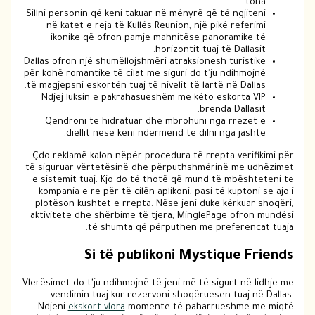
tona.
Sillni personin që keni takuar në mënyrë që të ngjiteni
në katet e reja të Kullës Reunion, një pikë referimi
ikonike që ofron pamje mahnitëse panoramike të
horizontit tuaj të Dallasit.
Dallas ofron një shumëllojshmëri atraksionesh turistike
për kohë romantike të cilat me siguri do t'ju ndihmojnë
të magjepsni eskortën tuaj të nivelit të lartë në Dallas.
Ndjej luksin e pakrahasueshëm me këto eskorta VIP
brenda Dallasit.
Qëndroni të hidratuar dhe mbrohuni nga rrezet e
diellit nëse keni ndërmend të dilni nga jashtë.
Çdo reklamë kalon nëpër procedura të rrepta verifikimi për
të siguruar vërtetësinë dhe përputhshmërinë me udhëzimet
e sistemit tuaj. Kjo do të thotë që mund të mbështeteni te
kompania e re për të cilën aplikoni, pasi të kuptoni se ajo i
plotëson kushtet e rrepta. Nëse jeni duke kërkuar shoqëri,
aktivitete dhe shërbime të tjera, MinglePage ofron mundësi
të shumta që përputhen me preferencat tuaja.
Si të publikoni Mystique Friends
Vlerësimet do t'ju ndihmojnë të jeni më të sigurt në lidhje me
vendimin tuaj kur rezervoni shoqëruesen tuaj në Dallas.
Ndjeni
ekskort vlora
momente të paharrueshme me miqtë