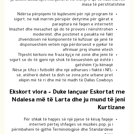
ju lutemi deklarojini menjëherë, në mënyrë që të ndërmarrim
masa të përshtatshme.
Ndërsa përpiqemi të kujdesemi për një program të
sigurt, ne nuk marrim përsipër detyrime për gjërat e
paraqitura në faqen e internetit.
Imazhet dhe mesazhet që do të provoni i nënshtrohen
moderimit, dhe postimet e pasakta në fakt
zhvendosen në komponentë të kufizuar që janë të
disponueshëm vetëm nga përdoruesit e pjekur të
afirmuar prej shumë vitesh.
Thjesht kërkoni me fraza kyçe në zonë dhe jemi të
sigurt se do të gjeni një shok të besueshëm që është i
gatshëm t'ju kënaqë.
Nëse je tifoz i futbollit dhe një adhurues i flaktë i NFL-
së, atëherë duhet ta dish se zona jote urbane pret
ekipin më të ri dhe më të madh të Dallas Cowboys.
Ekskort vlora – Duke lançuar Eskortat me
Ndalesa më të Larta dhe ju mund të jeni
Kurtizane
Për shkak të hapjes së një pjese të kësaj faqeje
interneti përtej shfaqjes së muzikës pop, ju i
përmbaheni të gjithë Terminologjisë dhe Standardeve