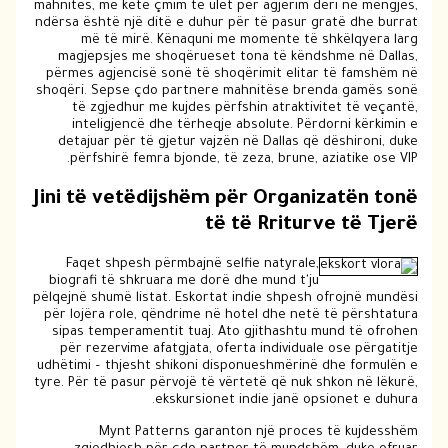
mahnitës, me këtë çmim të ulët për agjërim deri në mëngjes,
ndërsa është një ditë e duhur për të pasur gratë dhe burrat
më të mirë. Kënaquni me momente të shkëlqyera larg
magjepsjes me shoqërueset tona të këndshme në Dallas,
përmes agjencisë sonë të shoqërimit elitar të famshëm në
shoqëri. Sepse çdo partnere mahnitëse brenda gamës sonë
të zgjedhur me kujdes përfshin atraktivitet të veçantë,
inteligjencë dhe tërheqje absolute. Përdorni kërkimin e
detajuar për të gjetur vajzën në Dallas që dëshironi, duke
përfshirë femra bjonde, të zeza, brune, aziatike ose VIP.
Jini të vetëdijshëm për Organizatën tonë
të të Rriturve të Tjerë
Faqet shpesh përmbajnë selfie natyrale,
biografi të shkruara me dorë dhe mund t'ju
pëlqejnë shumë listat. Eskortat indie shpesh ofrojnë mundësi
për lojëra role, qëndrime në hotel dhe netë të përshtatura
sipas temperamentit tuaj. Ato gjithashtu mund të ofrohen
për rezervime afatgjata, oferta individuale ose përgatitje
udhëtimi – thjesht shikoni disponueshmërinë dhe formulën e
tyre. Për të pasur përvojë të vërtetë që nuk shkon në lëkurë,
ekskursionet indie janë opsionet e duhura.
Mynt Patterns garanton një proces të kujdesshëm