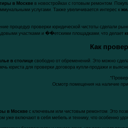
тиры в Москве
в новостройках с готовым ремонтом. Поку
ммунальными услугами. Также увеличивается интерес к
жи
ение процедур проверки юридической чистоты сделали рын
адовыми участками и ��етскими площадками, что делает
к
Как прове
лье в столице
свободно от обременений. Это можно сдел
ечь юриста для проверки договора купли-продажи и выясне
Проверк
Осмотр помещения на наличие приз
ры в Москве
с ключевым или чистовым ремонтом. Это позво
м уже включают в себя мебель и технику, что особенно удо