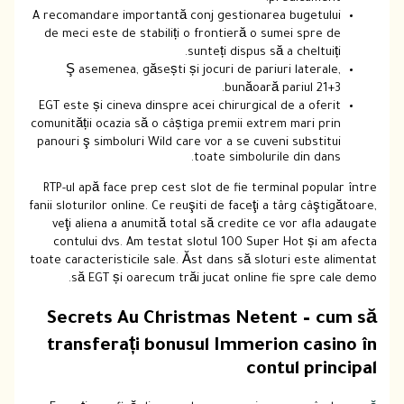
A recomandare importantă conj gestionar
de meci este de stabiliți o frontieră o 
sunteți dispus 
Ş asemenea, găsești și jocuri de par
bunăoară
EGT este și cineva dinspre acei chirurgic
comunității ocazia să o câștiga premii ext
panouri ş simboluri Wild care vor a se cuv
toate simbolu
RTP-ul apă face prep cest slot de fie te
fanii sloturilor online. Ce reuşiti de faceţi
veţi aliena a anumită total să credite 
contului dvs. Am testat slotul 100 Sup
toate caracteristicile sale. Ăst dans să sl
să EGT și oarecum trăi jucat online
Secrets Au Christmas Net
transferați bonusul Immer
co