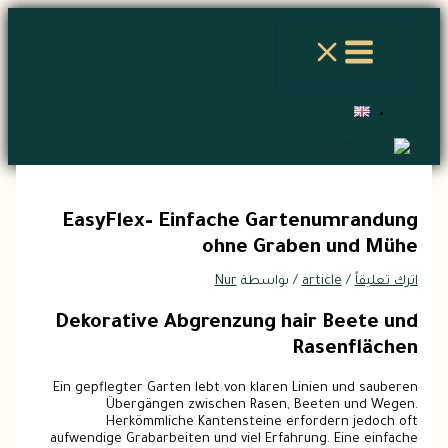
تخطي
اكتب
اسم*
Email*
الموقع
إلى
هنا...
المحتوى
EasyFlex– Einfache Gartenumrandung
ohne Graben und Mühe
اترك تعليقاً
/
article
/ بواسطة
Nur
Dekorative Abgrenzung hair Beete und
Rasenflächen
Ein gepflegter Garten lebt von klaren Linien und sauberen
Übergängen zwischen Rasen, Beeten und Wegen.
Herkömmliche Kantensteine erfordern jedoch oft
aufwendige Grabarbeiten und viel Erfahrung. Eine einfache