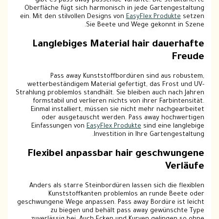
gibt es pass away passende Variante. Die strukturierte
Oberfläche fügt sich harmonisch in jede Gartengestaltung
ein. Mit den stilvollen Designs von
EasyFlex Produkte
setzen
Sie Beete und Wege gekonnt in Szene.
Langlebiges Material hair dauerhafte
Freude
Pass away Kunststoffbordüren sind aus robustem,
wetterbeständigem Material gefertigt, das Frost und UV-
Strahlung problemlos standhält. Sie bleiben auch nach Jahren
formstabil und verlieren nichts von ihrer Farbintensität.
Einmal installiert, müssen sie nicht mehr nachgearbeitet
oder ausgetauscht werden. Pass away hochwertigen
Einfassungen von
EasyFlex Produkte
sind eine langlebige
Investition in Ihre Gartengestaltung.
Flexibel anpassbar hair geschwungene
Verläufe
Anders als starre Steinbordüren lassen sich die flexiblen
Kunststoffkanten problemlos an runde Beete oder
geschwungene Wege anpassen. Pass away Bordüre ist leicht
zu biegen und behält pass away gewünschte Type