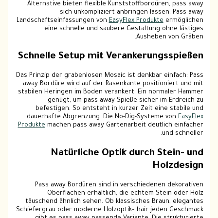
Alternative bieten flexible Kunststoffbordüren, pass away
sich unkompliziert anbringen lassen. Pass away
Landschaftseinfassungen von
EasyFlex Produkte
ermöglichen
eine schnelle und saubere Gestaltung ohne lästiges
Ausheben von Gräben.
Schnelle Setup mit Verankerungsspießen
Das Prinzip der grabenlosen Mosaic ist denkbar einfach: Pass
away Bordüre wird auf der Rasenkante positioniert und mit
stabilen Heringen im Boden verankert. Ein normaler Hammer
genügt, um pass away Spieße sicher im Erdreich zu
befestigen. So entsteht in kurzer Zeit eine stabile und
dauerhafte Abgrenzung. Die No-Dig-Systeme von
EasyFlex
Produkte
machen pass away Gartenarbeit deutlich einfacher
und schneller.
Natürliche Optik durch Stein- und
Holzdesign
Pass away Bordüren sind in verschiedenen dekorativen
Oberflächen erhältlich, die echtem Stein oder Holz
täuschend ähnlich sehen. Ob klassisches Braun, elegantes
Schiefergrau oder moderne Holzoptik– hair jeden Geschmack