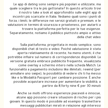
Le app di dating sono sempre più popolari e utilizzate, ma
quale scegliere tra le più gettonate? In questo articolo trovi
il nostro take a look at approfondito sulle eight app di
incontri più scaricate in Italia. Vediamo quali sono i punti di
forza, i limiti, le differenze nei servizi gratuiti e premium, e le
valutazioni in termini di sicurezza e privateness, per aiutarti a
trovare la piattaforma perfetta per le tue esigenze.
Separatamente, notiamo il pubblico piuttosto ampio e attivo
della chat video.
Sulla piattaforma, progettata in modo semplice, sono
disponibili chat di testo e video. Poiché valutazione è stata
aperta relativamente di recente, ha meno utenti, il che
potrebbe influire sul numero di corrispondenze disponibili. La
versione gratuita embrace pubblicità frequente, visualizzata
come overlay a schermo intero nella scheda Match. Le
funzionalità a pagamento includono like illimitati, rewind (per
annullare uno swipe), la possibilità di vedere chi ti ha messo
like e la Modalità Passport per cambiare posizione. È anche
possibile acquistare increase per aumentare la visibilità, a
partire da 8,forty nine € per 30 minuti.
Anche se molti offrono esperienze piacevoli e innocue,
alcune app possono creare situazioni di rischio per i più
giovani. In questo modo è possibile ad esempio trasmettere
messaggi pubblicitari mirati in relazione agli interessi