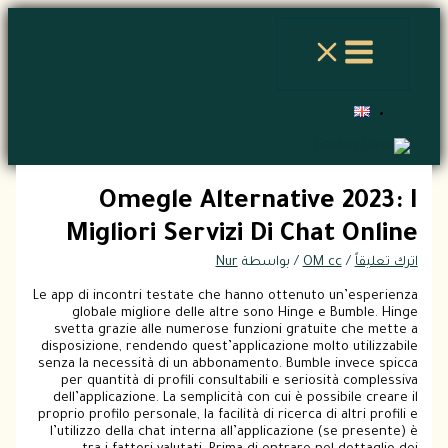
تخطي
اكتب
اسم*
Email*
الموقع
إلى
هنا...
المحتوى
Omegle Alternative 2023: I
Migliori Servizi Di Chat Online
اترك تعليقاً
/
OM cc
/ بواسطة
Nur
Le app di incontri testate che hanno ottenuto un’esperienza
globale migliore delle altre sono Hinge e Bumble. Hinge
svetta grazie alle numerose funzioni gratuite che mette a
disposizione, rendendo quest’applicazione molto utilizzabile
senza la necessità di un abbonamento. Bumble invece spicca
per quantità di profili consultabili e seriosità complessiva
dell’applicazione. La semplicità con cui è possibile creare il
proprio profilo personale, la facilità di ricerca di altri profili e
l’utilizzo della chat interna all’applicazione (se presente) è