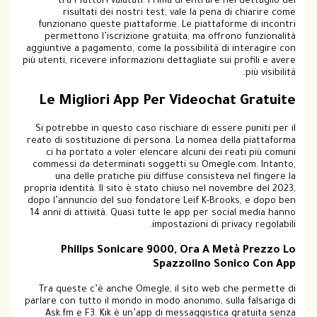
tra i fattori valutati. Prima di entrare nel dettaglio dei
risultati dei nostri test, vale la pena di chiarire come
funzionano queste piattaforme. Le piattaforme di incontri
permettono l’iscrizione gratuita, ma offrono funzionalità
aggiuntive a pagamento, come la possibilità di interagire con
più utenti, ricevere informazioni dettagliate sui profili e avere
più visibilità.
Le Migliori App Per Videochat Gratuite
Si potrebbe in questo caso rischiare di essere puniti per il
reato di sostituzione di persona. La nomea della piattaforma
ci ha portato a voler elencare alcuni dei reati più comuni
commessi da determinati soggetti su Omegle.com. Intanto,
una delle pratiche più diffuse consisteva nel fingere la
propria identità. Il sito è stato chiuso nel novembre del 2023,
dopo l’annuncio del suo fondatore Leif K-Brooks, e dopo ben
14 anni di attività. Quasi tutte le app per social media hanno
impostazioni di privacy regolabili.
Philips Sonicare 9000, Ora A Metà Prezzo Lo
Spazzolino Sonico Con App
Tra queste c’è anche Omegle, il sito web che permette di
parlare con tutto il mondo in modo anonimo, sulla falsariga di
Ask.fm e F3. Kik è un’app di messaggistica gratuita senza