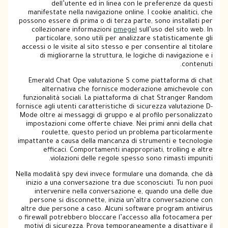
dell’utente ed in linea con le preferenze da questi
manifestate nella navigazione online. I cookie analitici, che
possono essere di prima o di terza parte, sono installati per
collezionare informazioni
pmegel
sull’uso del sito web. In
particolare, sono utili per analizzare statisticamente gli
accessi o le visite al sito stesso e per consentire al titolare
di migliorarne la struttura, le logiche di navigazione e i
contenuti.
Emerald Chat Ope valutazione S come piattaforma di chat
alternativa che fornisce moderazione amichevole con
funzionalità sociali. La piattaforma di chat Stranger Random
fornisce agli utenti caratteristiche di sicurezza valutazione D-
Mode oltre ai messaggi di gruppo e al profilo personalizzato
impostazioni come offerte chiave. Nei primi anni della chat
roulette, questo period un problema particolarmente
impattante a causa della mancanza di strumenti e tecnologie
efficaci. Comportamenti inappropriati, trolling e altre
violazioni delle regole spesso sono rimasti impuniti.
Nella modalità spy devi invece formulare una domanda, che dà
inizio a una conversazione tra due sconosciuti. Tu non puoi
intervenire nella conversazione e, quando una delle due
persone si disconnette, inizia un’altra conversazione con
altre due persone a caso. Alcuni software program antivirus
o firewall potrebbero bloccare l’accesso alla fotocamera per
motivi di sicurezza. Prova temporaneamente a disattivare il