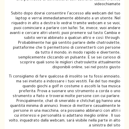
videochiamate.
Subito dopo dovrai consentire l’accesso alla webcam del tuo
laptop e verrai immediatamente abbinato a un utente. Nel
riquadro in alto a destra lo vedrai tramite webcam e se vuoi,
puoi cominciare a parlare con lui/lei. Se, invece, vuoi andare
avanti e cercare altri utenti, puoi premere sul tasto Cambia e
subito verrai abbinato a qualcun altro e così through.
Probabilmente hai già sentito parlare delle chatroulette,
piattaforme che ti permettono di connetterti con persone
da tutto il mondo, in modo rapido e divertente,
semplicemente cliccando un pulsante. E se sei curioso di
scoprire quali sono le migliori chatroulette attualmente
disponibili online, sei nel posto giusto.
Ti consigliamo di fare qualcosa di insolito se tu fossi annoiato,
ma sei invitato a indossare i tuoi vestiti. Fai del tuo meglio
quando giochi a golf in costume o ascolti la tua musica
preferita. Prova a suonare uno strumento a corda o uno
strumento a fiato e troverai molte persone con cui parlare.
Principalmente, chat di smeraldo e chitchat.gg hanno una
quantità minima di annunci. Invece di mettere casualmente le
persone in una macchina, ora possiamo abbinarci con altri i
cui interessi e personalità si adattano meglio online . Il suo
volto, inquadrato dalla webcam, sarà visibile nella parte in alto
a sinistra del sito.