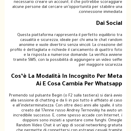
necessario creare un account, il che potrebbe scoraggiare
alcune persone dal cercare un’opportunità per stabilire una
connessione immediata.
Dai Social
Questa piattaforma rappresenta il perfetto equilibrio tra
casualità e sicurezza, ideale per chi ama le chat random
anonime e vuole divertirsi senza vincoli. La creazione del
profilo è dettagliata e richiede il caricamento di quattro foto
e la risposta a numerose domande. La verifica avviene
tramite SMS, con la possibilità di aggiungere un video selfie
per maggiore sicurezza.
Cos’è La Modalità In Incognito Per Meta
Ai E Cosa Cambia Per Whatsapp
Premendo sul pulsante Begin (o F2 sulla tastiera) si darà avvio
alla sessione di chatting e da lì in poi tutto è affidato al caso
e all’indeterminatezza. Con oltre dieci anni alle spalle, il sito
creato dal 17enne russo Andrey Ternovskiy ha avuto un
incredibile successo. E, come spesso accade con Internet, i
doppioni sono iniziati a spuntare come funghi. Omegle
Random Video Chat è un’app di social networking gratuita
che permette di connettersi con estranei casuali tramite