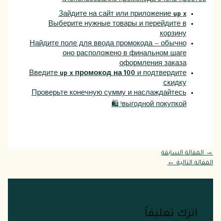
Зайдите на сайт или приложение
up x
Выберите нужные товары и перейдите в
корзину
Найдите поле для ввода промокода — обычно
оно расположено в финальном шаге
оформления заказа
Введите
up x промокод на 100
и подтвердите
скидку
Проверьте конечную сумму и наслаждайтесь
выгодной покупкой! 🛍️
→
المقالة السابقة
المقالة التالية
←
اترك تعليقاً