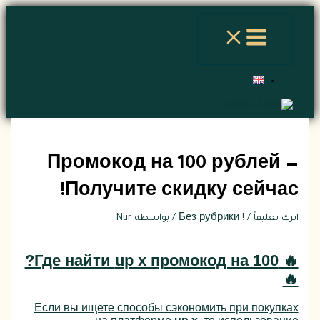
تخطي
اكتب
اسم*
Email*
الموقع
إلى
هنا...
المحتوى
Промокод на 100 рублей —
Получите скидку сейчас!
اترك تعليقاً
/
! Без рубрики
/ بواسطة
Nur
?
up x промокод на 100
🔥 Где найти
🔥
Если вы ищете способы сэкономить при покупках