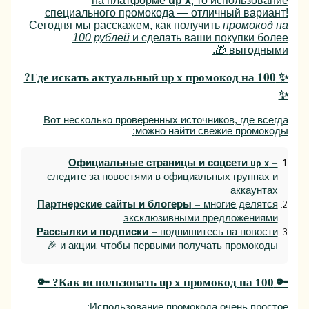
на платформе
up x
, то использование
специального промокода — отличный вариант!
Сегодня мы расскажем, как получить
промокод на
100 рублей
и сделать ваши покупки более
выгодными 🎁.
?
up x промокод на 100
✨ Где искать актуальный
✨
Вот несколько проверенных источников, где всегда
можно найти свежие промокоды:
Официальные страницы и соцсети up x
—
следите за новостями в официальных группах и
аккаунтах
Партнерские сайты и блогеры
— многие делятся
эксклюзивными предложениями
Рассылки и подписки
— подпишитесь на новости
и акции, чтобы первыми получать промокоды 🎉
? 🔑
up x промокод на 100
🔑 Как использовать
Использование промокода очень простое: