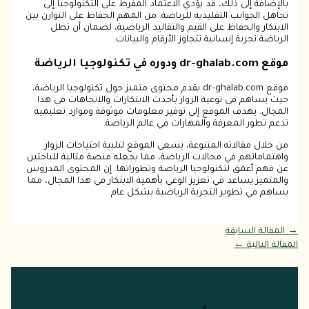
بالإضافة إلى ذلك، قد يؤدي الاعتماد المفرط على التكنولوجيا إلى
تجاهل الجوانب التقليدية للرياضة. من المهم الحفاظ على التوازن بين
الابتكار والحفاظ على القيم والتقاليد الرياضية، لضمان أن تظل
الرياضة تجربة إنسانية تتجاوز الأرقام والبيانات.
موقع dr-ghalab.com ودوره في تكنولوجيا الرياضة
موقع dr-ghalab.com يقدم محتوى متميز حول تكنولوجيا الرياضة،
حيث يساهم في توعية الزوار بأحدث الابتكارات والاتجاهات في هذا
المجال. يهدف الموقع إلى توفير معلومات موثوقة وموارد تعليمية
تدعم تطور المعرفة والمهارات في عالم الرياضة.
من خلال مقالاته المتنوعة، يسعى الموقع لتلبية احتياجات الزوار
واهتماماتهم في مجالات الرياضة، مما يجعله منصة مثالية للباحثين
عن فهم أعمق لتكنولوجيا الرياضة وتطوراتها. إن المحتوى المدروس
والمتميز يساعد في تعزيز الوعي بأهمية الابتكار في هذا المجال، مما
يساهم في تطوير التجربة الرياضية بشكل عام.
→
المقالة السابقة
المقالة التالية
←