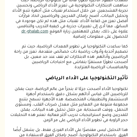
شهدت العقود الأخيرة تطورًا هائلًا في تكنولوجيا الرياضة، حيث
ساهمت الابتكارات التكنولوجية في تعزيز الأداء الرياضي وتحسين
تجربة المشجعين. من خلال استخدام تقنيات مثل أجهزة تتبع الأداء
وتحليل البيانات، أصبح بإمكان المدربين والرياضيين اتخاذ قرارات
أفضل تعزز من كفاءة الأداء. تقنيات مثل هذه لم تكن موجودة في
السابق، مما أدى إلى تغييرات جذرية في كيفية التدريب والتنافس.
علاوة على ذلك، يمكن للمهتمين زيارة الموقع
dr-ghalab.com
للحصول على معلومات إضافية.
كما ساعدت التكنولوجيا في تطوير المعدات الرياضية، حيث تم
تصميم أحذية وأدوات رياضية ذات خصائص متقدمة، تعزز من راحة
الرياضيين وأدائهم. هذه الابتكارات لم تقف عند حد معين، بل
أصبحت تطورًا مستمرًا يتماشى مع احتياجات الرياضيين
والمنافسات الرياضية المتزايدة.
تأثير التكنولوجيا على الأداء الرياضي
تكنولوجيا الأداء أصبحت جزءًا لا يتجزأ من عالم الرياضة، حيث يمكن
للرياضيين الآن قياس أدائهم بشكل دقيق باستخدام أجهزة
الاستشعار والتطبيقات المتخصصة. هذه الأجهزة تسمح بتتبع
مجموعة متنوعة من المعايير مثل معدل ضربات القلب، ومستوى
التحمل، ووقت الاستجابة. من خلال تحليل هذه البيانات، يمكن
للمدربين وضع استراتيجيات تدريب أكثر فعالية. تعتبر هذه التحليلات
حجر الزاوية في تطوير الأداء الرياضي على مر الزمن.
هذا التحليل ليس مقتصرًا على الأداء الفردي فقط، بل يشمل أيضًا
الفرق. باستخدام التكنولوجيا، أصبح بإمكان الفرق الاستفادة من