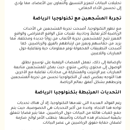
تحليلات البيانات لتعزيز التنسيق والتعاون بين الأعضاء، مما يؤدي
إلى تحسين الأداء الجماعي.
تجربة المشجعين مع تكنولوجيا الرياضة
مع تطور التكنولوجيا، أصبحت تجربة المشجعين في الأحداث
الرياضية أكثر تفاعلاً وجاذبية. تقنيات مثل الواقع الافتراضي والواقع
المعزز تتيح للمشجعين تجربة الألعاب من زوايا جديدة ومختلفة، مما
يزيد من حماسهم ويعزز من ارتباطهم بالفرق والرياضيين. كما
أصبحت التطبيقات المحمولة توفر معلومات حية وتفاعلية حول
المباريات واللاعبين.
بالإضافة إلى ذلك، تعمل المنصات الرقمية على توسيع نطاق
الوصول إلى محتوى رياضي متنوع، حيث يمكن للمشجعين متابعة
المباريات عبر الإنترنت والمشاركة في محادثات تفاعلية مع الآخرين.
هذا التوجه يعكس كيف أن التكنولوجيا تحسن من تجربة المشجعين
وتربطهم بشكل أعمق بعالم الرياضة.
التحديات المرتبطة بتكنولوجيا الرياضة
رغم الفوائد العديدة التي تقدمها التكنولوجيا، إلا أن هناك تحديات
تواجه هذا الاتجاه. واحدة من أكبر التحديات هي الخصوصية، حيث يتم
جمع كميات هائلة من البيانات حول الرياضيين، مما يثير قضايا تتعلق
بكيفية استخدام هذه البيانات وتأمينها. يتطلب الأمر لوائح صارمة
لضمان حماية حقوق الرياضيين في عصر البيانات.