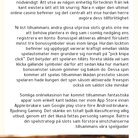
nö
k
onlin
Ni
r
mi
cl
kl
sp
Ap
Bjudn
utb