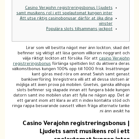
sa
b
reg
välk
mö
s
dat
e
ring