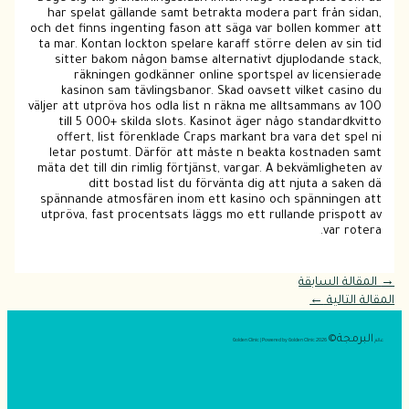
ha
och d
ta 
välje
l
mäta
spä
utp