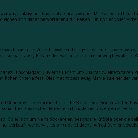
weitaus praktischer finden als teure Designer-Marken, die oft nur fü
eignen sich daher hervorragend für Reisen. Ein Koffer voller Alfred
nvestition in die Zukunft. Während billige Textilien oft nach wenige
ass sie pass away Brillanz der Farben über Jahre hinweg bewahren. We
 nahezu unschlagbar. Guy erhält Premium-Qualität zu einem fairen Prei
en hohen Criteria fest. Dies macht pass away Marke zu einer der v
red Dunner ist die enorme stilistische Bandbreite. Von dezenten Past
chafft es, klassische Elemente mit modernen Akzenten zu verbinden,
. Ob es sich um kleine Stickereien, besondere Knöpfe oder die beli
nner verkauft werden– alles wirkt durchdacht. Alfred Dunner bewei