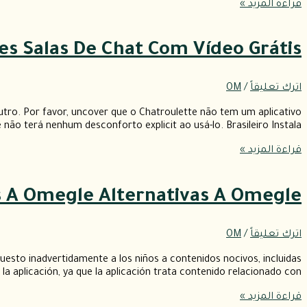
قراءة المزيد »
es Salas De Chat Com Vídeo Grátis
اترك تعليقاً
/
OM
ro. Por favor, uncover que o Chatroulette não tem um aplicativo
não terá nenhum desconforto explicit ao usá-lo. Brasileiro Instala
قراءة المزيد »
os A Omegle Alternativas A Omegle
اترك تعليقاً
/
OM
uesto inadvertidamente a los niños a contenidos nocivos, incluidas
 la aplicación, ya que la aplicación trata contenido relacionado con
قراءة المزيد »