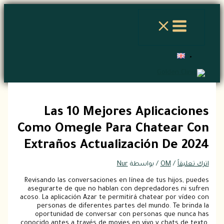
تخطي
اكتب
اسم*
Email*
الموقع
إلى
هنا...
المحتوى
Las 10 Mejores Aplicaciones
Como Omegle Para Chatear Con
Extraños Actualización De 2024
اترك تعليقاً
/
OM
/ بواسطة
Nur
Revisando las conversaciones en línea de tus hijos, puedes
asegurarte de que no hablan con depredadores ni sufren
acoso. La aplicación Azar te permitirá chatear por vídeo con
personas de diferentes partes del mundo. Te brinda la
oportunidad de conversar con personas que nunca has
conocido antes a través de movies en vivo y chats de texto.