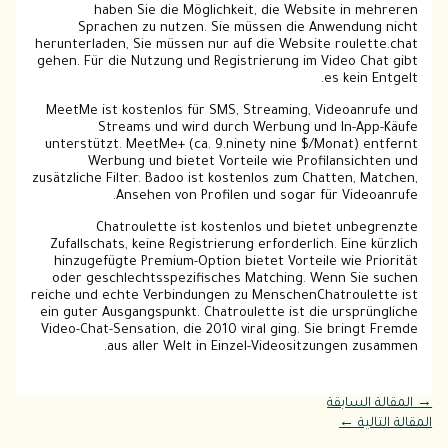
haben Sie die Möglichkeit, die Website in mehreren
Sprachen zu nutzen. Sie müssen die Anwendung nicht
herunterladen, Sie müssen nur auf die Website roulette.chat
gehen. Für die Nutzung und Registrierung im Video Chat gibt
es kein Entgelt.
MeetMe ist kostenlos für SMS, Streaming, Videoanrufe und
Streams und wird durch Werbung und In-App-Käufe
unterstützt. MeetMe+ (ca. 9.ninety nine $/Monat) entfernt
Werbung und bietet Vorteile wie Profilansichten und
zusätzliche Filter. Badoo ist kostenlos zum Chatten, Matchen,
Ansehen von Profilen und sogar für Videoanrufe.
Chatroulette ist kostenlos und bietet unbegrenzte
Zufallschats, keine Registrierung erforderlich. Eine kürzlich
hinzugefügte Premium-Option bietet Vorteile wie Priorität
oder geschlechtsspezifisches Matching. Wenn Sie suchen
reiche und echte Verbindungen zu MenschenChatroulette ist
ein guter Ausgangspunkt. Chatroulette ist die ursprüngliche
Video-Chat-Sensation, die 2010 viral ging. Sie bringt Fremde
aus aller Welt in Einzel-Videositzungen zusammen.
→
المقالة السابقة
المقالة التالية
←