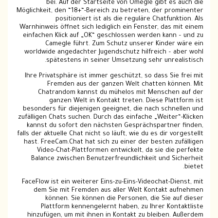
bei. Auf der Startseite von Omegle gibt es auch die
Möglichkeit, den “18+“-Bereich zu betreten, der prominenter
positioniert ist als die reguläre Chatfunktion. Als
Warnhinweis öffnet sich lediglich ein Fenster, das mit einem
einfachen Klick auf „OK“ geschlossen werden kann – und zu
Camegle führt. Zum Schutz unserer Kinder wäre ein
worldwide angedachter Jugendschutz hilfreich – aber wohl
spätestens in seiner Umsetzung sehr unrealistisch.
Ihre Privatsphäre ist immer geschützt, so dass Sie frei mit
Fremden aus der ganzen Welt chatten können. Mit
Chatrandom kannst du mühelos mit Menschen auf der
ganzen Welt in Kontakt treten. Diese Plattform ist
besonders für diejenigen geeignet, die nach schnellen und
zufälligen Chats suchen. Durch das einfache „Weiter“-Klicken
kannst du sofort den nächsten Gesprächspartner finden,
falls der aktuelle Chat nicht so läuft, wie du es dir vorgestellt
hast. FreeCam.Chat hat sich zu einer der besten zufälligen
Video-Chat-Plattformen entwickelt, da sie die perfekte
Balance zwischen Benutzerfreundlichkeit und Sicherheit
bietet.
FaceFlow ist ein weiterer Eins-zu-Eins-Videochat-Dienst, mit
dem Sie mit Fremden aus aller Welt Kontakt aufnehmen
können. Sie können die Personen, die Sie auf dieser
Plattform kennengelernt haben, zu Ihrer Kontaktliste
hinzufügen, um mit ihnen in Kontakt zu bleiben. Außerdem