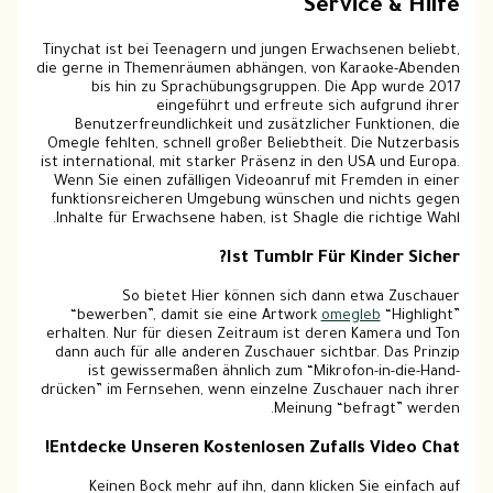
Service & Hilfe
Tinychat ist bei Teenagern und jungen Erwachsenen beliebt,
die gerne in Themenräumen abhängen, von Karaoke-Abenden
bis hin zu Sprachübungsgruppen. Die App wurde 2017
eingeführt und erfreute sich aufgrund ihrer
Benutzerfreundlichkeit und zusätzlicher Funktionen, die
Omegle fehlten, schnell großer Beliebtheit. Die Nutzerbasis
ist international, mit starker Präsenz in den USA und Europa.
Wenn Sie einen zufälligen Videoanruf mit Fremden in einer
funktionsreicheren Umgebung wünschen und nichts gegen
Inhalte für Erwachsene haben, ist Shagle die richtige Wahl.
Ist Tumblr Für Kinder Sicher?
So bietet Hier können sich dann etwa Zuschauer
“bewerben”, damit sie eine Artwork
omegleb
“Highlight”
erhalten. Nur für diesen Zeitraum ist deren Kamera und Ton
dann auch für alle anderen Zuschauer sichtbar. Das Prinzip
ist gewissermaßen ähnlich zum “Mikrofon-in-die-Hand-
drücken” im Fernsehen, wenn einzelne Zuschauer nach ihrer
Meinung “befragt” werden.
Entdecke Unseren Kostenlosen Zufalls Video Chat!
Keinen Bock mehr auf ihn, dann klicken Sie einfach auf